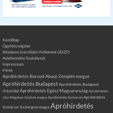
Kezdőlap
Ügyfélszolgálat
Általános Szerződési Feltételek (ÁSZF)
Adatkezelési Szabályzat
Impresszum
Hírek
Apróhirdetés Borsod-Abaúj-Zemplén megye
Apróhirdetés Budapest
Apróhirdetés Budapest
Apróhirdetés Egész Magyarország
III.kerület
Apróhirdetés
Apróhirdetés
Jász-Nagykun-Szolnok megye
Apróhirdetés Komárom
Apróhirdetés
Komárom-Esztergom megye