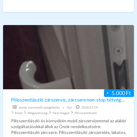
telefonos ügyfélszolgálat, hétvégén is!!! 30-60 percen
[…]
Pilisszentlászló
zárszervíz,
zárcsere
non-
stop
hétvégén
is!!!
5.000 Ft
Pilisszentlászló zárszervíz, zárcsere non-stop hétvégén is!!!
Javító, szervizelő szolgáltatás
|
GyJ
2026.07.29
Kínál
Magyarország
Pest megye
Pilisszentlászló
Pilisszentlászló és környékén mobil zárszervízemmel az alábbi
szolgáltatásokkal állok az Önök rendelkezésére:
Pilisszentlászló zárcsere, Pilisszentlászló zárszerelés, lakatos,