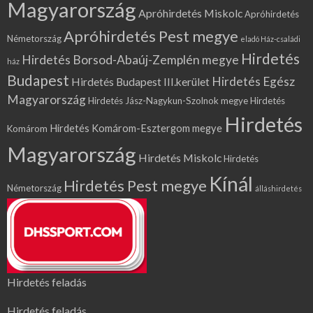
Magyarország
Apróhirdetés Miskolc
Apróhirdetés
Apróhirdetés Pest megye
Németország
eladó Ház-családi
Hirdetés
Hirdetés Borsod-Abaúj-Zemplén megye
ház
Budapest
Hirdetés Egész
Hirdetés Budapest III.kerület
Magyarország
Hirdetés Jász-Nagykun-Szolnok megye
Hirdetés
Hirdetés
Hirdetés Komárom-Esztergom megye
Komárom
Magyarország
Hirdetés Miskolc
Hirdetés
Kínál
Hirdetés Pest megye
Németország
álláshirdetés
Hirdetés feladás
Hirdetés feladás