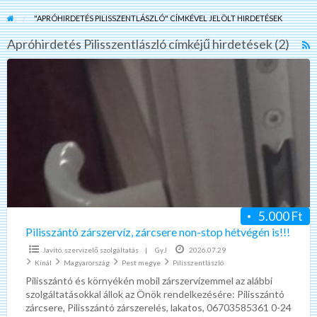
"APRÓHIRDETÉS PILISSZENTLÁSZLÓ" CÍMKÉVEL JELÖLT HIRDETÉSEK
Apróhirdetés Pilisszentlászló címkéjű hirdetések (2)
R
F
Pilisszántó
f
zárszervíz,
a
zárcsere
t
non-
A
stop
P
hétvégén
is!!!
5.000 Ft
Pilisszántó zárszervíz, zárcsere non-stop hétvégén is!!!
Javító, szervizelő szolgáltatás
|
GyJ
2026.07.29
Kínál
Magyarország
Pest megye
Pilisszentlászló
Pilisszántó és környékén mobil zárszervízemmel az alábbi
szolgáltatásokkal állok az Önök rendelkezésére: Pilisszántó
zárcsere, Pilisszántó zárszerelés, lakatos, 06703585361 0-24