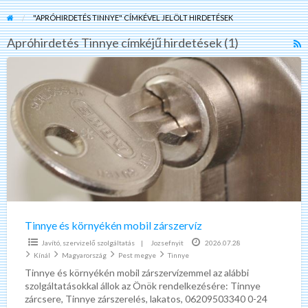
"APRÓHIRDETÉS TINNYE" CÍMKÉVEL JELÖLT HIRDETÉSEK
Apróhirdetés Tinnye címkéjű hirdetések (1)
R
F
Tinnye
f
és
a
környékén
t
mobil
A
zárszervíz
T
Tinnye és környékén mobil zárszervíz
Javító, szervizelő szolgáltatás
|
Jozsefnyit
2026.07.28
Kínál
Magyarország
Pest megye
Tinnye
Tinnye és környékén mobil zárszervízemmel az alábbi
szolgáltatásokkal állok az Önök rendelkezésére: Tinnye
zárcsere, Tinnye zárszerelés, lakatos, 06209503340 0-24