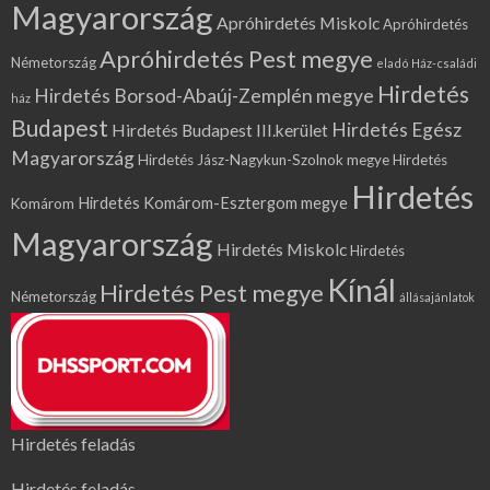
Magyarország
Apróhirdetés Miskolc
Apróhirdetés
Apróhirdetés Pest megye
Németország
eladó Ház-családi
Hirdetés
Hirdetés Borsod-Abaúj-Zemplén megye
ház
Budapest
Hirdetés Egész
Hirdetés Budapest III.kerület
Magyarország
Hirdetés Jász-Nagykun-Szolnok megye
Hirdetés
Hirdetés
Hirdetés Komárom-Esztergom megye
Komárom
Magyarország
Hirdetés Miskolc
Hirdetés
Kínál
Hirdetés Pest megye
Németország
állásajánlatok
Hirdetés feladás
Hirdetés feladás