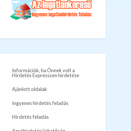
helyen, árgaranciával (részletek a
o
í
e
s
weboldalon).
Ha mégis 
t
n
í
t
akkor még 
á
t
á
005 Internetes ügynökség
s
s
|
keresni! Ug
t
k
t
v
kitölt lega
e
r
k
a
minimum fé
e
e
l
s
számládon
i
r
ó
?
Itt tudsz r
e
s
Információk, ha Önnek volt a
s
,
a kérdőív k
Hirdetés Expresszen hirdetése
i
f
Részletes 
?
i
Ajánlott oldalak
ezt a rövid
z
tetszik rög
e
Ingyenes hirdetés feladás
t
Az otthoni
ő
Hirdetés feladás
legegysze
m
u
Apróhirdetési lehetőség