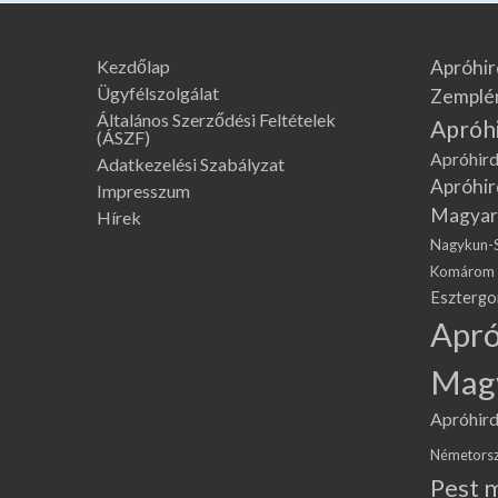
Kezdőlap
Apróhir
Ügyfélszolgálat
Zemplé
Általános Szerződési Feltételek
Apróh
(ÁSZF)
Apróhird
Adatkezelési Szabályzat
Apróhir
Impresszum
Magyar
Hírek
Nagykun-
Komárom
Eszterg
Apró
Mag
Apróhird
Németors
Pest 