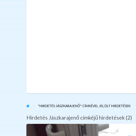
"HIRDETÉS JÁSZKARAJENŐ" CÍMKÉVEL JELÖLT HIRDETÉSEK
Hirdetés Jászkarajenő címkéjű hirdetések (2)
Jászkarajenő
zárszervíz,