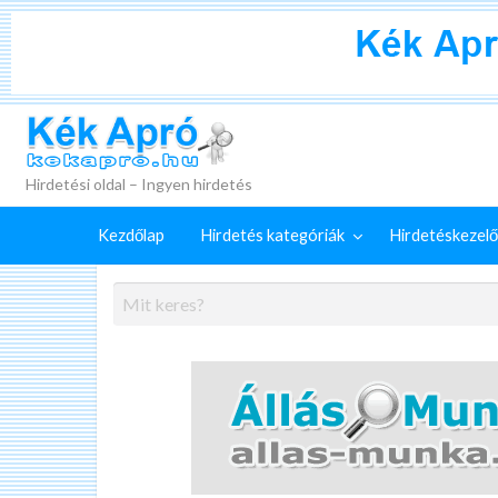
+
Külön
Kék Apró
irdetéskezelő
Hirdetés
GYIK
szolgáltatások
feladása
Hirdetési oldal – Ingyen hirdetés
Kezdőlap
Hirdetés kategóriák
Hirdetéskezelő