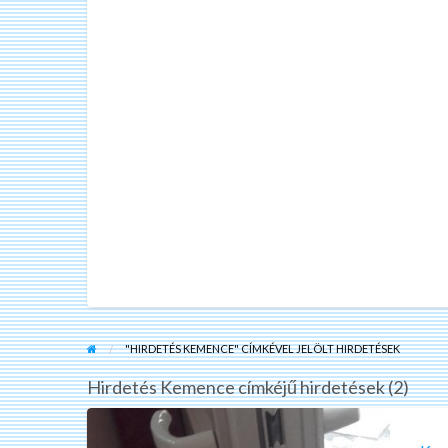
"HIRDETÉS KEMENCE" CÍMKÉVEL JELÖLT HIRDETÉSEK
Hirdetés Kemence címkéjű hirdetések (2)
Kemence
zárszervíz,