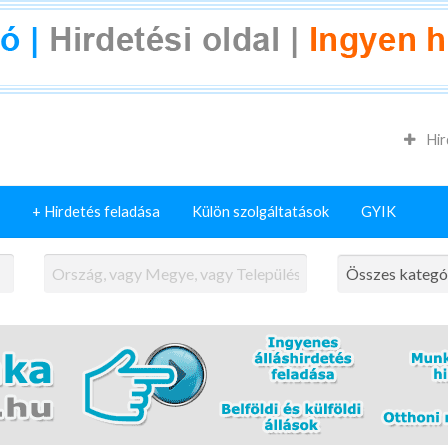
Hir
+ Hirdetés feladása
Külön szolgáltatások
GYIK