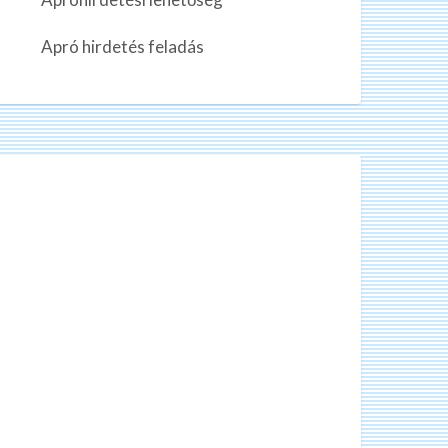
n
k
Apró hirdetés feladás
a