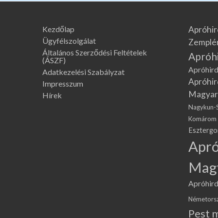
Kezdőlap
Apróhir
Ügyfélszolgálat
Zemplé
Általános Szerződési Feltételek
Apróh
(ÁSZF)
Apróhird
Adatkezelési Szabályzat
Apróhir
Impresszum
Magyar
Hírek
Nagykun-
Komárom
Eszterg
Apró
Mag
Apróhird
Németors
Pest 