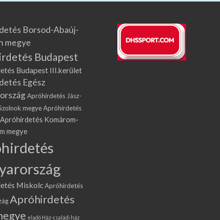
detés Borsod-Abaúj-
n megye
irdetés Budapest
etés Budapest III.kerület
detés Egész
ország
Apróhirdetés Jász-
Szolnok megye
Apróhirdetés
Apróhirdetés Komárom-
om megye
hirdetés
yarország
etés Miskolc
Apróhirdetés
Apróhirdetés
zág
megye
eladó Ház-családi ház