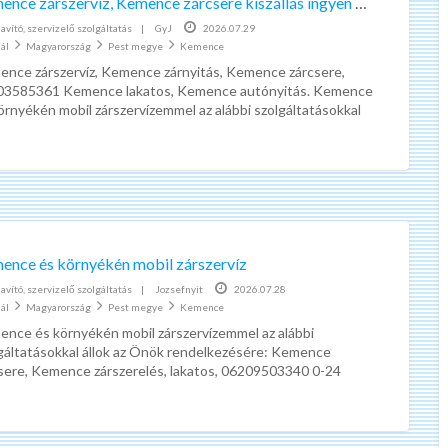
Kemence zárszervíz, Kemence zárcsere kiszállás ingyen 0-24 !!!
ad
Javító, szervizelő szolgáltatás
|
GyJ
2026.07.29
tag
ál
Magyarország
Pest megye
Kemence
Hird
nce zárszervíz, Kemence zárnyitás, Kemence zárcsere,
Keme
03585361 Kemence lakatos, Kemence autónyitás. Kemence
örnyékén mobil zárszervízemmel az alábbi szolgáltatásokkal
k, az Önök rendelkezésére: Kemence zárcsere,
[…]
K
é
r
d
ő
í
ence és környékén mobil zárszervíz
Kérdőív kitöltés pénzért | marketagent | valós, fizető munka
v
Javító, szervizelő szolgáltatás
|
Jozsefnyit
2026.07.28
ál
Magyarország
Pest megye
k
Kemence
A világ legegyszerűbb internetes
nce és környékén mobil zárszervízemmel az alábbi
i
munkáját ajánlom!
gáltatásokkal állok az Önök rendelkezésére: Kemence
t
Nincs anyagi befektetés, nem
sere, Kemence zárszerelés, lakatos, 06209503340 0-24
ö
fonos ügyfélszolgálat, hétvégén is!!! 30-60 percen
[…]
kötelező másoknak megmutatni.
l
Egyszerűen csak regisztrálni kell és
t
várni a kérdőíveket.