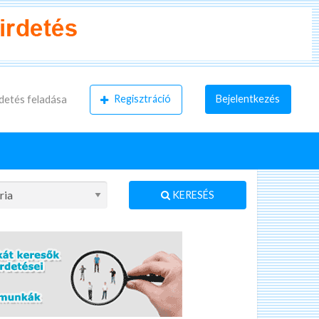
Regisztráció
Bejelentkezés
detés feladása
KERESÉS