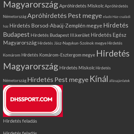
Magyarország
Apróhirdetés Miskolc
Apróhirdetés
Apróhirdetés Pest megye
Németország
eladó Ház-családi
Hirdetés
Hirdetés Borsod-Abaúj-Zemplén megye
ház
Budapest
Hirdetés Egész
Hirdetés Budapest III.kerület
Magyarország
Hirdetés Jász-Nagykun-Szolnok megye
Hirdetés
Hirdetés
Hirdetés Komárom-Esztergom megye
Komárom
Magyarország
Hirdetés Miskolc
Hirdetés
Kínál
Hirdetés Pest megye
Németország
állásajánlatok
Hirdetés feladás
Hirdetés feladás