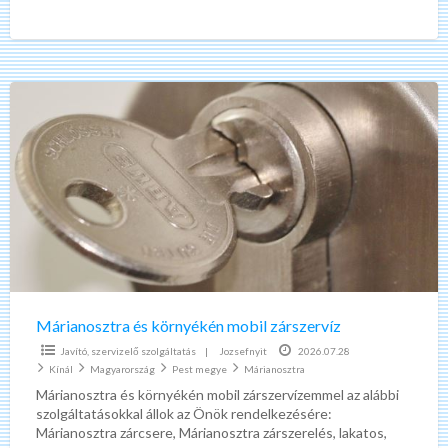
06703585361 0-24 telefonos ügyfélszolgálat, hétvégén is!!!
30-60 percen
[…]
Márianosztra
és
környékén
mobil
zárszervíz
Márianosztra és környékén mobil zárszervíz
Javító, szervizelő szolgáltatás
|
Jozsefnyit
2026.07.28
Kínál
Magyarország
Pest megye
Márianosztra
Márianosztra és környékén mobil zárszervízemmel az alábbi
szolgáltatásokkal állok az Önök rendelkezésére:
Márianosztra zárcsere, Márianosztra zárszerelés, lakatos,