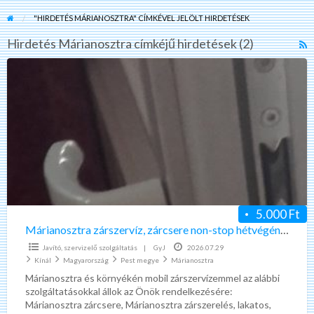
"HIRDETÉS MÁRIANOSZTRA" CÍMKÉVEL JELÖLT HIRDETÉSEK
Hirdetés Márianosztra címkéjű hirdetések (2)
R
F
Márianosztra
f
zárszervíz,
a
zárcsere
t
non-
H
stop
M
hétvégén
is!!!
5.000 Ft
Márianosztra zárszervíz, zárcsere non-stop hétvégén is!!!
Javító, szervizelő szolgáltatás
|
GyJ
2026.07.29
Kínál
Magyarország
Pest megye
Márianosztra
Márianosztra és környékén mobil zárszervízemmel az alábbi
szolgáltatásokkal állok az Önök rendelkezésére:
Márianosztra zárcsere, Márianosztra zárszerelés, lakatos,