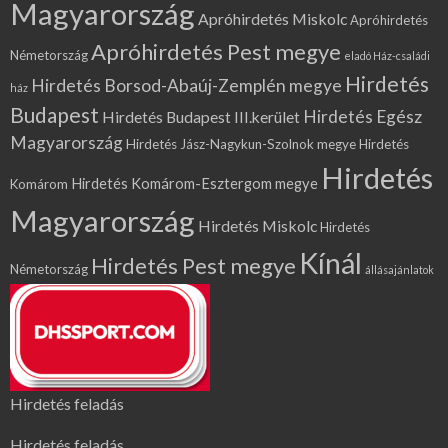
Magyarország
Apróhirdetés Miskolc
Apróhirdetés
Apróhirdetés Pest megye
Németország
eladó Ház-családi
Hirdetés
Hirdetés Borsod-Abaúj-Zemplén megye
ház
Budapest
Hirdetés Egész
Hirdetés Budapest III.kerület
Magyarország
Hirdetés Jász-Nagykun-Szolnok megye
Hirdetés
Hirdetés
Hirdetés Komárom-Esztergom megye
Komárom
Magyarország
Hirdetés Miskolc
Hirdetés
Kínál
Hirdetés Pest megye
Németország
állásajánlatok
Hirdetés feladás
Hirdetés feladás