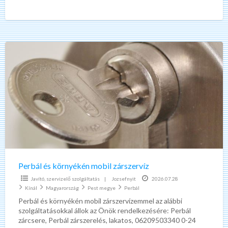
telefonos ügyfélszolgálat, hétvégén is!!! 30-60 percen
[…]
Perbál
és
környékén
mobil
zárszervíz
Perbál és környékén mobil zárszervíz
Javító, szervizelő szolgáltatás
|
Jozsefnyit
2026.07.28
Kínál
Magyarország
Pest megye
Perbál
Perbál és környékén mobil zárszervízemmel az alábbi
szolgáltatásokkal állok az Önök rendelkezésére: Perbál
zárcsere, Perbál zárszerelés, lakatos, 06209503340 0-24