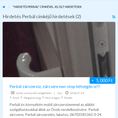
"HIRDETÉS PERBÁL" CÍMKÉVEL JELÖLT HIRDETÉSEK
Hirdetés Perbál címkéjű hirdetések (2)
R
F
Perbál
f
zárszervíz,
a
zárcsere
t
non-
H
stop
P
hétvégén
is!!!
5.000 Ft
Perbál zárszervíz, zárcsere non-stop hétvégén is!!!
Javító, szervizelő szolgáltatás
|
GyJ
2026.07.29
Kínál
Magyarország
Pest megye
Perbál
Perbál és környékén mobil zárszervízemmel az alábbi
szolgáltatásokkal állok az Önök rendelkezésére: Perbál
zárcsere, Perbál zárszerelés, lakatos, 06703585361 0-24