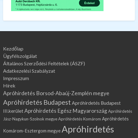
Kezdőlap
Ügyfélszolgálat
Általános Szerződési Feltételek (ÁSZF)
Adatkezelési Szabályzat
Impresszum
Hírek
Apróhirdetés Borsod-Abaúj-Zemplén megye
Apróhirdetés Budapest
Apróhirdetés Budapest
Apróhirdetés Egész Magyarország
III.kerület
Apróhirdetés
Apróhirdetés
Jász-Nagykun-Szolnok megye
Apróhirdetés Komárom
Apróhirdetés
Komárom-Esztergom megye