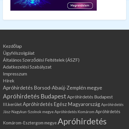
Kezdőlap
Ügyfélszolgálat
Általános Szerződési Feltételek (ÁSZF)
Adatkezelési Szabályzat
Impresszum
Hírek
Apróhirdetés Borsod-Abaúj-Zemplén megye
Apróhirdetés Budapest
Apróhirdetés Budapest
Apróhirdetés Egész Magyarország
III.kerület
Apróhirdetés
Apróhirdetés
Jász-Nagykun-Szolnok megye
Apróhirdetés Komárom
Apróhirdetés
Komárom-Esztergom megye