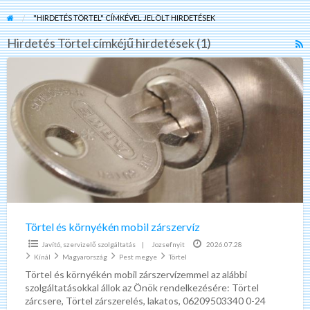
"HIRDETÉS TÖRTEL" CÍMKÉVEL JELÖLT HIRDETÉSEK
Hirdetés Törtel címkéjű hirdetések (1)
R
F
Törtel
f
és
a
környékén
t
mobil
H
zárszervíz
T
Törtel és környékén mobil zárszervíz
Javító, szervizelő szolgáltatás
|
Jozsefnyit
2026.07.28
Kínál
Magyarország
Pest megye
Törtel
Törtel és környékén mobil zárszervízemmel az alábbi
szolgáltatásokkal állok az Önök rendelkezésére: Törtel
zárcsere, Törtel zárszerelés, lakatos, 06209503340 0-24