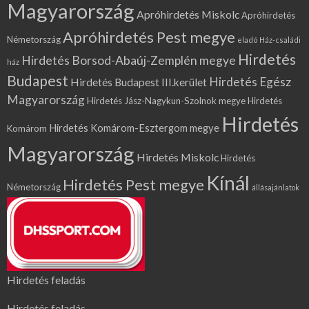
Magyarország
Apróhirdetés Miskolc
Apróhirdetés
Apróhirdetés Pest megye
Németország
eladó Ház-családi
Hirdetés
Hirdetés Borsod-Abaúj-Zemplén megye
ház
Budapest
Hirdetés Egész
Hirdetés Budapest III.kerület
Magyarország
Hirdetés Jász-Nagykun-Szolnok megye
Hirdetés
Hirdetés
Hirdetés Komárom-Esztergom megye
Komárom
Magyarország
Hirdetés Miskolc
Hirdetés
Kínál
Hirdetés Pest megye
Németország
állásajánlatok
Hirdetés feladás
Hirdetés feladás