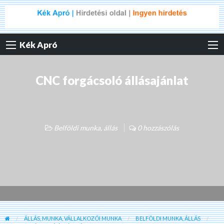
Kék Apró
CNC forgácsoló állásajánlat
Belföldi munka, állás
0 hozzászólás
ÁLLÁS, MUNKA, VÁLLALKOZÓI MUNKA
BELFÖLDI MUNKA, ÁLLÁS