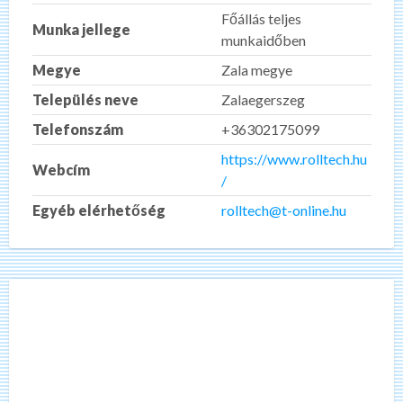
Főállás teljes
Munka jellege
munkaidőben
Megye
Zala megye
Település neve
Zalaegerszeg
Telefonszám
+36302175099
https://www.rolltech.hu
Webcím
/
Egyéb elérhetőség
rolltech@t-online.hu