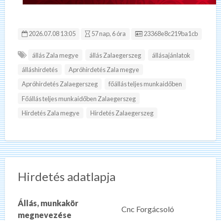
Hirdetés ID:
2026.07.08 13:05
57 nap, 6 óra
23368e8c219ba1cb
állás Zala megye
állás Zalaegerszeg
állásajánlatok
álláshirdetés
Apróhirdetés Zala megye
Apróhirdetés Zalaegerszeg
főállás teljes munkaidőben
Főállás teljes munkaidőben Zalaegerszeg
Hirdetés Zala megye
Hirdetés Zalaegerszeg
Hirdetés adatlapja
Állás, munkakör
Cnc Forgácsoló
megnevezése