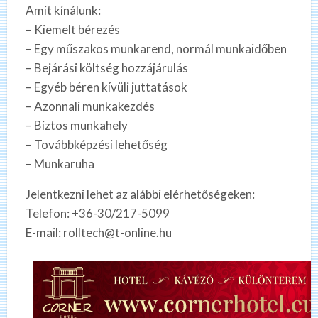
Amit kínálunk:
– Kiemelt bérezés
– Egy műszakos munkarend, normál munkaidőben
– Bejárási költség hozzájárulás
– Egyéb béren kívüli juttatások
– Azonnali munkakezdés
– Biztos munkahely
– Továbbképzési lehetőség
– Munkaruha
Jelentkezni lehet az alábbi elérhetőségeken:
Telefon: +36-30/217-5099
E-mail: rolltech@t-online.hu