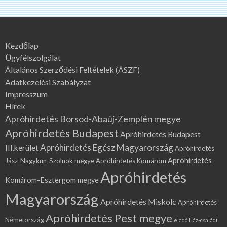
Kezdőlap
Ügyfélszolgálat
Általános Szerződési Feltételek (ÁSZF)
Adatkezelési Szabályzat
Impresszum
Hírek
Apróhirdetés Borsod-Abaúj-Zemplén megye
Apróhirdetés Budapest
Apróhirdetés Budapest
Apróhirdetés Egész Magyarország
III.kerület
Apróhirdetés
Apróhirdetés
Jász-Nagykun-Szolnok megye
Apróhirdetés Komárom
Apróhirdetés
Komárom-Esztergom megye
Magyarország
Apróhirdetés Miskolc
Apróhirdetés
Apróhirdetés Pest megye
Németország
eladó Ház-családi