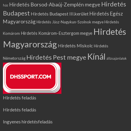
Hirdetés
Hirdetés Borsod-Abaúj-Zemplén megye
ház
Budapest
Hirdetés Egész
Hirdetés Budapest III.kerület
Magyarország
Hirdetés Jász-Nagykun-Szolnok megye
Hirdetés
Hirdetés
Hirdetés Komárom-Esztergom megye
Komárom
Magyarország
Hirdetés Miskolc
Hirdetés
Kínál
Hirdetés Pest megye
Németország
állásajánlatok
Hirdetés feladás
Hirdetés feladás
Ingyenes hirdetésfeladás