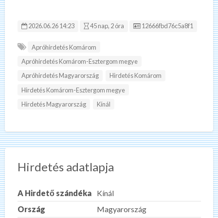
Hirdetés ID:
2026.06.26 14:23
45 nap, 2 óra
12666fbd76c5a8f1
Apróhirdetés Komárom
Apróhirdetés Komárom-Esztergom megye
Apróhirdetés Magyarország
Hirdetés Komárom
Hirdetés Komárom-Esztergom megye
Hirdetés Magyarország
Kínál
Hirdetés adatlapja
A Hirdető szándéka
Kínál
Ország
Magyarország