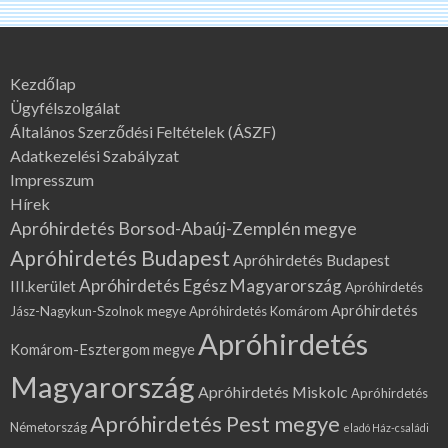
Kezdőlap
Ügyfélszolgálat
Általános Szerződési Feltételek (ÁSZF)
Adatkezelési Szabályzat
Impresszum
Hírek
Apróhirdetés Borsod-Abaúj-Zemplén megye
Apróhirdetés Budapest
Apróhirdetés Budapest
Apróhirdetés Egész Magyarország
III.kerület
Apróhirdetés
Apróhirdetés
Jász-Nagykun-Szolnok megye
Apróhirdetés Komárom
Apróhirdetés
Komárom-Esztergom megye
Magyarország
Apróhirdetés Miskolc
Apróhirdetés
Apróhirdetés Pest megye
Németország
eladó Ház-családi