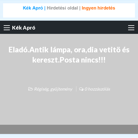
Kék Apró
Eladó.Antik lámpa, ora,dia vetitö és
kereszt.Posta nincs!!!
Régiség, gyűjtemény
0 hozzászólás