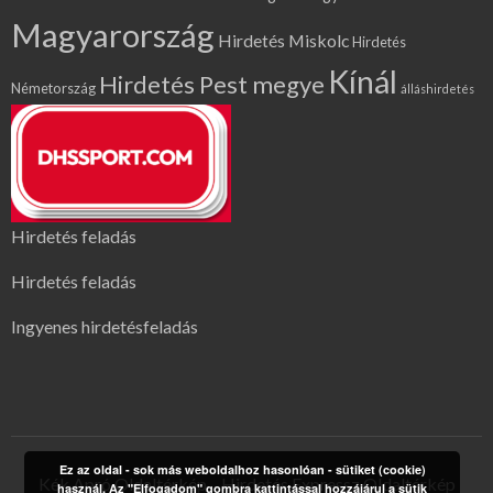
Magyarország
Hirdetés Miskolc
Hirdetés
Kínál
Hirdetés Pest megye
Németország
álláshirdetés
Hirdetés feladás
Hirdetés feladás
Ingyenes hirdetésfeladás
Ez az oldal - sok más weboldalhoz hasonlóan - sütiket (cookie)
Kék Apró Oldaltérkép
Hirdetés Expressz Oldaltérkép
használ. Az "Elfogadom" gombra kattintással hozzájárul a sütik