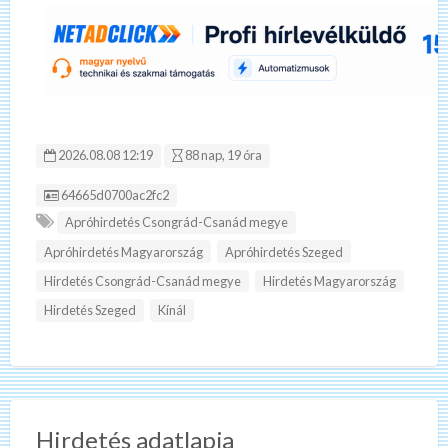
2026.08.08 12:19
88 nap, 19 óra
Hirdetés ID:
64665d0700ac2fc2
Apróhirdetés Csongrád-Csanád megye
Apróhirdetés Magyarország
Apróhirdetés Szeged
Hirdetés Csongrád-Csanád megye
Hirdetés Magyarország
Hirdetés Szeged
Kínál
Hirdetés adatlapja