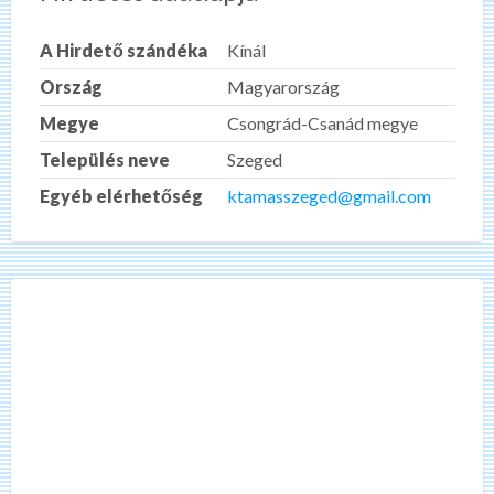
A Hirdető szándéka
Kínál
Ország
Magyarország
Megye
Csongrád-Csanád megye
Település neve
Szeged
Egyéb elérhetőség
ktamasszeged@gmail.com