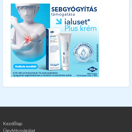
Kezdőlap
Ügyfélszolgálat