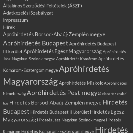
Általános Szerződési Feltételek (ÁSZF)
Adatkezelési Szabályzat
Impresszum
Hírek
Apróhirdetés Borsod-Abaúj-Zemplén megye
Apróhirdetés Budapest
Apróhirdetés Budapest
Apróhirdetés Egész Magyarország
III.kerület
Apróhirdetés
Apróhirdetés
Jász-Nagykun-Szolnok megye
Apróhirdetés Komárom
Apróhirdetés
Komárom-Esztergom megye
Magyarország
Apróhirdetés Miskolc
Apróhirdetés
Apróhirdetés Pest megye
Németország
eladó Ház-családi
Hirdetés
Hirdetés Borsod-Abaúj-Zemplén megye
ház
Budapest
Hirdetés Egész
Hirdetés Budapest III.kerület
Magyarország
Hirdetés Jász-Nagykun-Szolnok megye
Hirdetés
Hirdetés
Hirdetés Komárom-Esztergom megye
Komárom