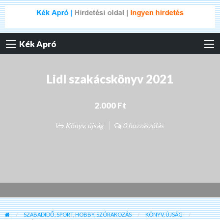
Kék Apró
Lidl szakácskönyv 2021
2.000 Ft
Könyv, újság
0 hozzászólás
SZABADIDŐ, SPORT, HOBBY, SZÓRAKOZÁS
KÖNYV, ÚJSÁG