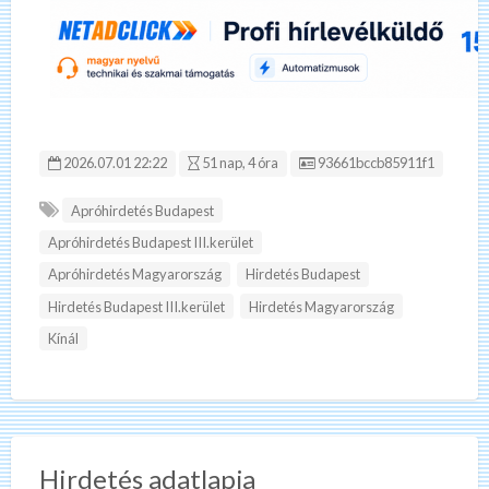
Hirdetés ID:
2026.07.01 22:22
51 nap, 4 óra
93661bccb85911f1
Apróhirdetés Budapest
Apróhirdetés Budapest III.kerület
Apróhirdetés Magyarország
Hirdetés Budapest
Hirdetés Budapest III.kerület
Hirdetés Magyarország
Kínál
Hirdetés adatlapja