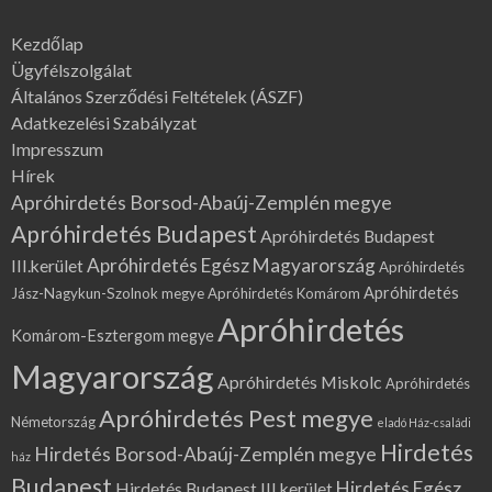
Kezdőlap
Ügyfélszolgálat
Általános Szerződési Feltételek (ÁSZF)
Adatkezelési Szabályzat
Impresszum
Hírek
Apróhirdetés Borsod-Abaúj-Zemplén megye
Apróhirdetés Budapest
Apróhirdetés Budapest
Apróhirdetés Egész Magyarország
III.kerület
Apróhirdetés
Apróhirdetés
Jász-Nagykun-Szolnok megye
Apróhirdetés Komárom
Apróhirdetés
Komárom-Esztergom megye
Magyarország
Apróhirdetés Miskolc
Apróhirdetés
Apróhirdetés Pest megye
Németország
eladó Ház-családi
Hirdetés
Hirdetés Borsod-Abaúj-Zemplén megye
ház
Budapest
Hirdetés Egész
Hirdetés Budapest III.kerület