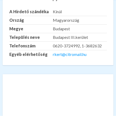
A Hirdető szándéka
Kínál
Ország
Magyarország
Megye
Budapest
Település neve
Budapest III.kerület
Telefonszám
0620-3724992, 1-3682632
Egyéb elérhetőség
rkert@citromail.hu