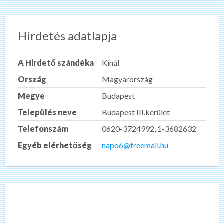
Hirdetés adatlapja
A Hirdető szándéka
Kínál
Ország
Magyarország
Megye
Budapest
Település neve
Budapest III.kerület
Telefonszám
0620-3724992, 1-3682632
Egyéb elérhetőség
napo6@freemail.hu