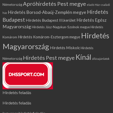
Apróhirdetés Pest megye
Németország
eladó Ház-családi
Hirdetés
Hirdetés Borsod-Abaúj-Zemplén megye
ház
Budapest
Hirdetés Egész
Hirdetés Budapest III.kerület
Magyarország
Hirdetés Jász-Nagykun-Szolnok megye
Hirdetés
Hirdetés
Hirdetés Komárom-Esztergom megye
Komárom
Magyarország
Hirdetés Miskolc
Hirdetés
Kínál
Hirdetés Pest megye
Németország
állásajánlatok
Hirdetés feladás
Hirdetés feladás