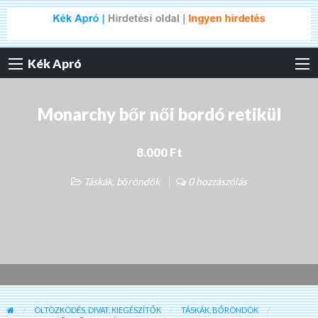
Kék Apró
Monarchy bőr női bordó retikül
8.000 Ft
Táskák, bőröndök
0 hozzászólás
ÖLTÖZKÖDÉS, DIVAT, KIEGÉSZÍTŐK
TÁSKÁK, BŐRÖNDÖK