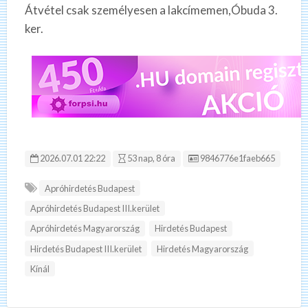
Átvétel csak személyesen a lakcímemen,Óbuda 3.
ker.
Hirdetés ID:
2026.07.01 22:22
53 nap, 8 óra
9846776e1faeb665
Apróhirdetés Budapest
Apróhirdetés Budapest III.kerület
Apróhirdetés Magyarország
Hirdetés Budapest
Hirdetés Budapest III.kerület
Hirdetés Magyarország
Kínál