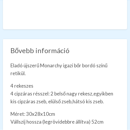
Bővebb információ
Eladó újszerű Monarchy igazi bőr bordó színű
retikül.
4 rekeszes
4 cipzáras résszel: 2 belső nagy rekesz,egyikben
kis cipzáras zseb, elülső zseb,hátsó kis zseb.
Méret: 30x28x10cm
Vállszíj hossza (legrövidebbre állítva) 52cm