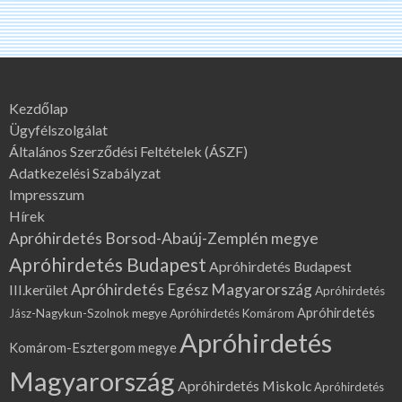
Kezdőlap
Ügyfélszolgálat
Általános Szerződési Feltételek (ÁSZF)
Adatkezelési Szabályzat
Impresszum
Hírek
Apróhirdetés Borsod-Abaúj-Zemplén megye
Apróhirdetés Budapest
Apróhirdetés Budapest
Apróhirdetés Egész Magyarország
III.kerület
Apróhirdetés
Apróhirdetés
Jász-Nagykun-Szolnok megye
Apróhirdetés Komárom
Apróhirdetés
Komárom-Esztergom megye
Magyarország
Apróhirdetés Miskolc
Apróhirdetés