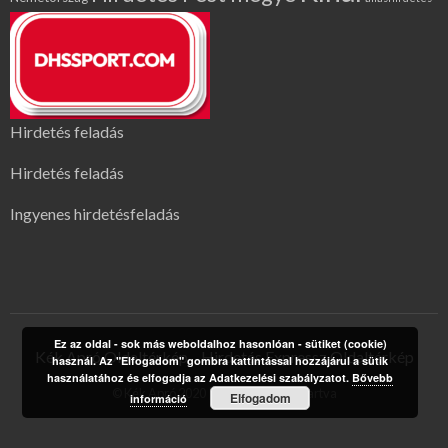
Hirdetés feladás
Hirdetés feladás
Ingyenes hirdetésfeladás
Ez az oldal - sok más weboldalhoz hasonlóan - sütiket (cookie)
Kék Apró Oldaltérkép
Hirdetés Expressz Oldaltérkép
használ. Az "Elfogadom" gombra kattintással hozzájárul a sütik
használatához és elfogadja az Adatkezelési szabályzatot.
Bővebb
© Kék Apró 2020 | Minden jog fenntartva
Elfogadom
információ