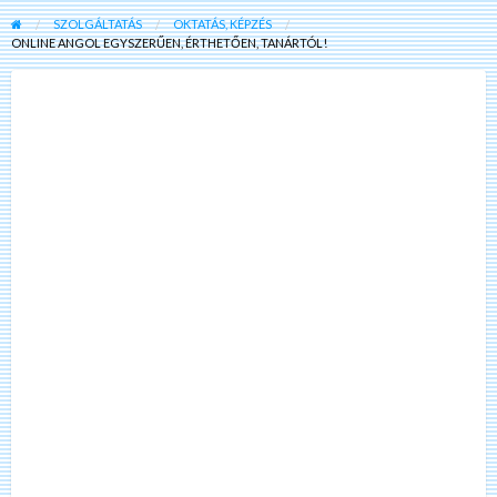
SZOLGÁLTATÁS
OKTATÁS, KÉPZÉS
ONLINE ANGOL EGYSZERŰEN, ÉRTHETŐEN, TANÁRTÓL!