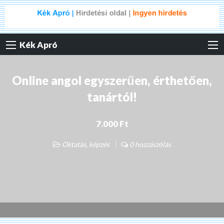
Kék Apró
Online angol egyszerűen, érthetően,
tanártól!
7.000 Ft
Oktatás, képzés
0 hozzászólás