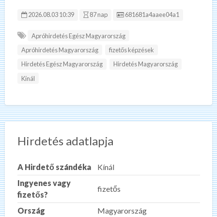
Hirdetés ID:
2026.08.03 10:39
87 nap
681681a4aaee04a1
Apróhirdetés Egész Magyarország
Apróhirdetés Magyarország
fizetős képzések
Hirdetés Egész Magyarország
Hirdetés Magyarország
Kínál
Hirdetés adatlapja
A Hirdető szándéka
Kínál
Ingyenes vagy
fizetős
fizetős?
Ország
Magyarország