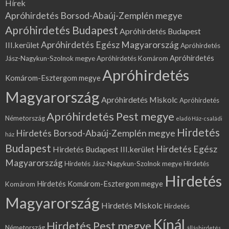
Hírek
Apróhirdetés Borsod-Abaúj-Zemplén megye
Apróhirdetés Budapest
Apróhirdetés Budapest
Apróhirdetés Egész Magyarország
III.kerület
Apróhirdetés
Apróhirdetés
Jász-Nagykun-Szolnok megye
Apróhirdetés Komárom
Apróhirdetés
Komárom-Esztergom megye
Magyarország
Apróhirdetés Miskolc
Apróhirdetés
Apróhirdetés Pest megye
Németország
eladó Ház-családi
Hirdetés
Hirdetés Borsod-Abaúj-Zemplén megye
ház
Budapest
Hirdetés Egész
Hirdetés Budapest III.kerület
Magyarország
Hirdetés Jász-Nagykun-Szolnok megye
Hirdetés
Hirdetés
Hirdetés Komárom-Esztergom megye
Komárom
Magyarország
Hirdetés Miskolc
Hirdetés
Kínál
Hirdetés Pest megye
Németország
álláshirdetés