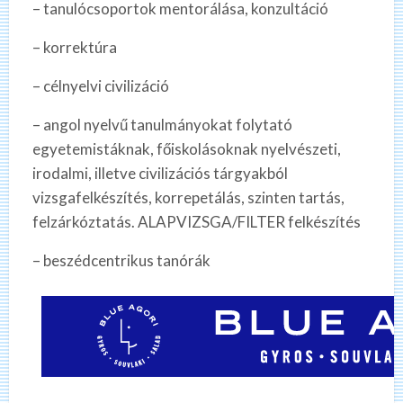
– tanulócsoportok mentorálása, konzultáció
– korrektúra
– célnyelvi civilizáció
– angol nyelvű tanulmányokat folytató
egyetemistáknak, főiskolásoknak nyelvészeti,
irodalmi, illetve civilizációs tárgyakból
vizsgafelkészítés, korrepetálás, szinten tartás,
felzárkóztatás. ALAPVIZSGA/FILTER felkészítés
– beszédcentrikus tanórák