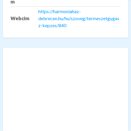
m
https://harmoniahaz-
Webcím
debrecen.hu/hu/szoveg/termeszetgygas
z-kepzes/840