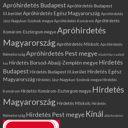
Apróhirdetés Budapest
Apróhirdetés Budapest
Apróhirdetés Egész Magyarország
III.kerület
Apróhirdetés
Apróhirdetés
Jász-Nagykun-Szolnok megye
Apróhirdetés Komárom
Apróhirdetés
Komárom-Esztergom megye
Magyarország
Apróhirdetés Miskolc
Apróhirdetés
Apróhirdetés Pest megye
Németország
eladó Ház-családi
Hirdetés
Hirdetés Borsod-Abaúj-Zemplén megye
ház
Budapest
Hirdetés Egész
Hirdetés Budapest III.kerület
Magyarország
Hirdetés Jász-Nagykun-Szolnok megye
Hirdetés
Hirdetés
Hirdetés Komárom-Esztergom megye
Komárom
Magyarország
Hirdetés Miskolc
Hirdetés
Kínál
Hirdetés Pest megye
Németország
álláshirdetés