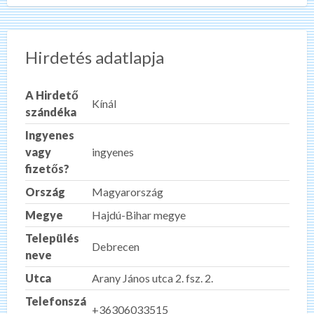
Hirdetés adatlapja
A Hirdető
Kínál
szándéka
Ingyenes
vagy
ingyenes
fizetős?
Ország
Magyarország
Megye
Hajdú-Bihar megye
Település
Debrecen
neve
Utca
Arany János utca 2. fsz. 2.
Telefonszá
+36306033515