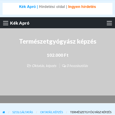
Kék Apró
Természetgyógyász képzés
102.000 Ft
Oktatás, képzés
0 hozzászólás
SZOLGÁLTATÁS
OKTATÁS, KÉPZÉS
TERMÉSZETGYÓGYÁSZ KÉPZÉS