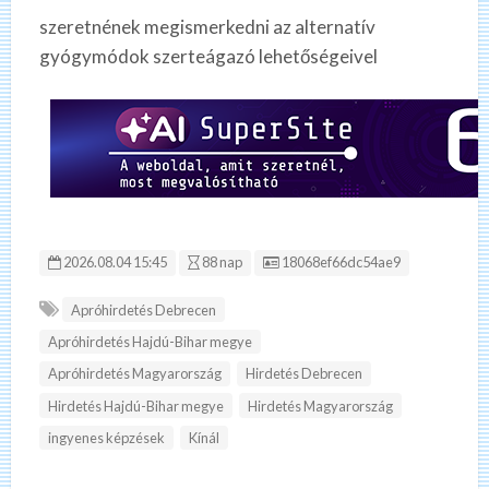
szeretnének megismerkedni az alternatív
gyógymódok szerteágazó lehetőségeivel
Hirdetés ID:
2026.08.04 15:45
88 nap
18068ef66dc54ae9
Apróhirdetés Debrecen
Apróhirdetés Hajdú-Bihar megye
Apróhirdetés Magyarország
Hirdetés Debrecen
Hirdetés Hajdú-Bihar megye
Hirdetés Magyarország
ingyenes képzések
Kínál