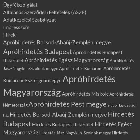
Ügyfélszolgálat
Általános Szerződési Feltételek (ÁSZF)
Adatkezelési Szabályzat
Impresszum
Hírek
Apróhirdetés Borsod-Abaúj-Zemplén megye
Apróhirdetés Budapest
Apróhirdetés Budapest
Apróhirdetés Egész Magyarország
III.kerület
Apróhirdetés
Apróhirdetés
Jász-Nagykun-Szolnok megye
Apróhirdetés Komárom
Apróhirdetés
Komárom-Esztergom megye
Magyarország
Apróhirdetés Miskolc
Apróhirdetés
Apróhirdetés Pest megye
Németország
eladó Ház-családi
Hirdetés
Hirdetés Borsod-Abaúj-Zemplén megye
ház
Budapest
Hirdetés Egész
Hirdetés Budapest III.kerület
Magyarország
Hirdetés Jász-Nagykun-Szolnok megye
Hirdetés