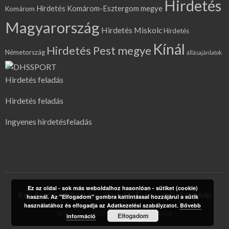
Hirdetés
Hirdetés Komárom-Esztergom megye
Komárom
Magyarország
Hirdetés Miskolc
Hirdetés
Kínál
Hirdetés Pest megye
Németország
állásajánlatok
Hirdetés feladás
Hirdetés feladás
Ingyenes hirdetésfeladás
Ez az oldal - sok más weboldalhoz hasonlóan - sütiket (cookie)
Kék Apró Oldaltérkép
Hirdetés Expressz Oldaltérkép
használ. Az "Elfogadom" gombra kattintással hozzájárul a sütik
használatához és elfogadja az Adatkezelési szabályzatot.
Bővebb
© Kék Apró 2020 | Minden jog fenntartva
Elfogadom
információ