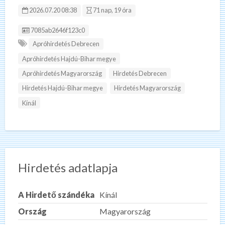
2026.07.20 08:38
71 nap, 19 óra
Hirdetés ID:
7085ab2646f123c0
Apróhirdetés Debrecen
Apróhirdetés Hajdú-Bihar megye
Apróhirdetés Magyarország
Hirdetés Debrecen
Hirdetés Hajdú-Bihar megye
Hirdetés Magyarország
Kínál
Hirdetés adatlapja
A Hirdető szándéka
Kínál
Ország
Magyarország