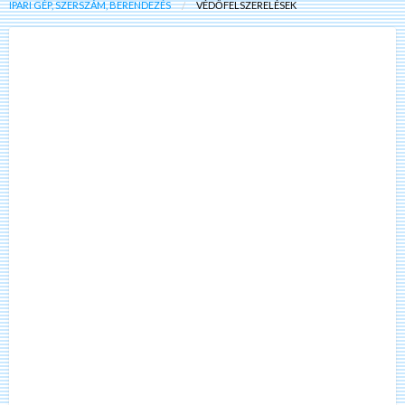
IPARI GÉP, SZERSZÁM, BERENDEZÉS
VÉDŐFELSZERELÉSEK