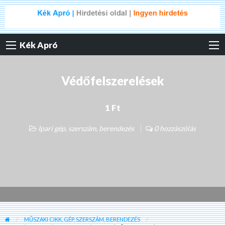
Kék Apró
Védőfelszerelések
1 Ft
Ipari gép, szerszám, berendezés
0 hozzászólás
MŰSZAKI CIKK, GÉP, SZERSZÁM, BERENDEZÉS