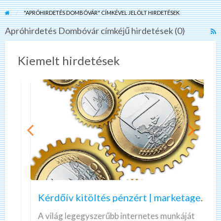
"APRÓHIRDETÉS DOMBÓVÁR" CÍMKÉVEL JELÖLT HIRDETÉSEK
Apróhirdetés Dombóvár címkéjű hirdetések (0)
R
F
f
Kiemelt hirdetések
a
t
A
D
K
A
é
z
r
ö
d
n
ő
n
Kérdőív kitöltés pénzért | marketagent | valós, fizető munka
í
e
v
k
A világ legegyszerűbb internetes munkáját