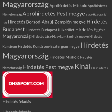
Magyarország
Apróhirdetés Miskolc
Apróhirdetés
Apróhirdetés Pest megye
Németország
eladó Ház-családi
Hirdetés
Hirdetés Borsod-Abaúj-Zemplén megye
ház
Budapest
Hirdetés Egész
Hirdetés Budapest III.kerület
Magyarország
Hirdetés Jász-Nagykun-Szolnok megye
Hirdetés
Hirdetés
Hirdetés Komárom-Esztergom megye
Komárom
Magyarország
Hirdetés Miskolc
Hirdetés
Kínál
Hirdetés Pest megye
Németország
álláshirdetés
Hirdetés feladás
Hirdetés feladás