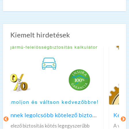
telefonos ügyfélszolgálat, hétvégén is!!! 30-60 percen
[…]
Kiemelt hirdetések
K
é
r
d
ő
Az önnek legolcsóbb kötelező biztosítást keresi?
Kérdőív kitöltés pénzért | marketagent | valós, fizető munka
í
v
b
A világ legegyszerűbb internetes munkáját
k