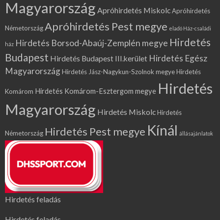
Magyarország
Apróhirdetés Miskolc
Apróhirdetés
Apróhirdetés Pest megye
Németország
eladó Ház-családi
Hirdetés
Hirdetés Borsod-Abaúj-Zemplén megye
ház
Budapest
Hirdetés Egész
Hirdetés Budapest III.kerület
Magyarország
Hirdetés Jász-Nagykun-Szolnok megye
Hirdetés
Hirdetés
Hirdetés Komárom-Esztergom megye
Komárom
Magyarország
Hirdetés Miskolc
Hirdetés
Kínál
Hirdetés Pest megye
Németország
állásajánlatok
Hirdetés feladás
Hirdetés feladás