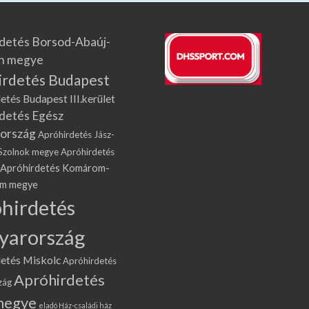
detés Borsod-Abaúj-
n megye
irdetés Budapest
etés Budapest III.kerület
detés Egész
ország
Apróhirdetés Jász-
Szolnok megye
Apróhirdetés
Apróhirdetés Komárom-
om megye
hirdetés
yarország
etés Miskolc
Apróhirdetés
Apróhirdetés
zág
megye
eladó Ház-családi ház