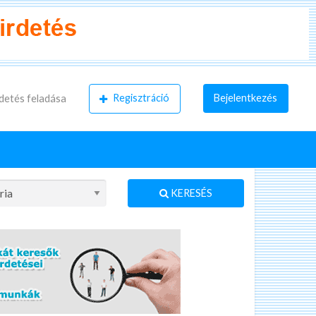
Regisztráció
Bejelentkezés
detés feladása
KERESÉS