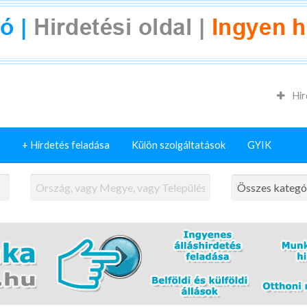
Hir
+ Hirdetés feladása
Külön szolgáltatások
GYIK