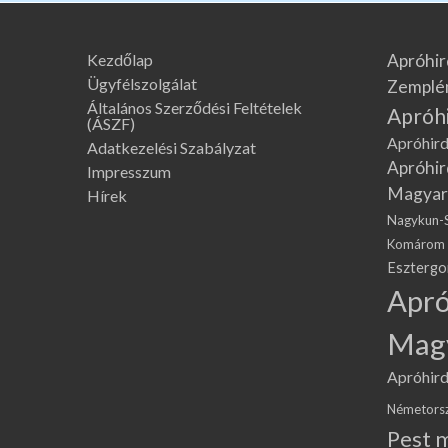
Kezdőlap
Apróhir
Ügyfélszolgálat
Zemplé
Általános Szerződési Feltételek
Apróh
(ÁSZF)
Apróhird
Adatkezelési Szabályzat
Apróhir
Impresszum
Magyar
Hírek
Nagykun-
Komárom
Eszterg
Apró
Mag
Apróhird
Németors
Pest 