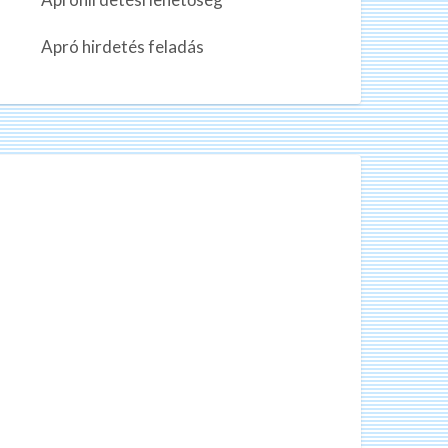
n
k
Apró hirdetés feladás
a