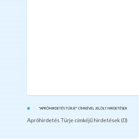
"APRÓHIRDETÉS TÜRJE" CÍMKÉVEL JELÖLT HIRDETÉSEK
Apróhirdetés Türje címkéjű hirdetések (0)