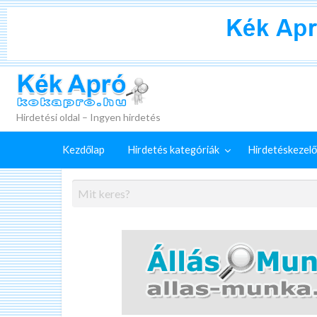
+
Külön
Kék Apró
irdetéskezelő
Hirdetés
GYIK
szolgáltatások
feladása
Hirdetési oldal – Ingyen hirdetés
Kezdőlap
Hirdetés kategóriák
Hirdetéskezelő