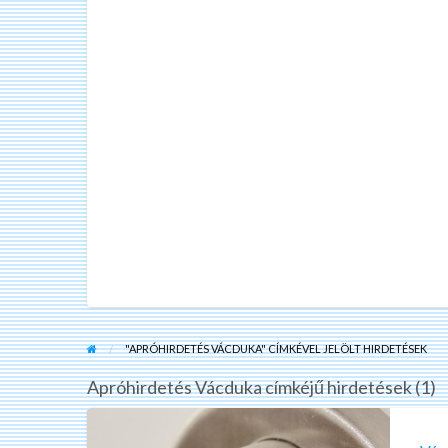
"APRÓHIRDETÉS VÁCDUKA" CÍMKÉVEL JELÖLT HIRDETÉSEK
Apróhirdetés Vácduka címkéjű hirdetések (1)
Vácduka
és