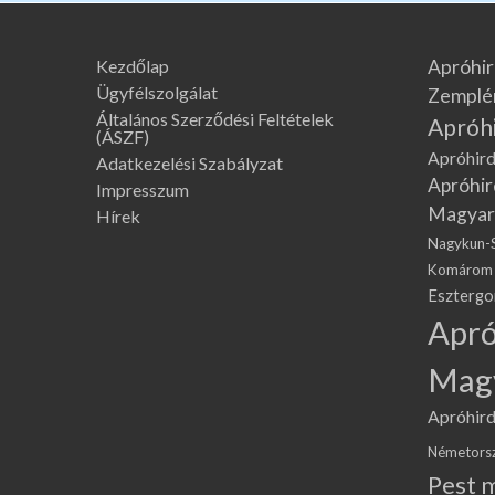
Kezdőlap
Apróhir
Ügyfélszolgálat
Zemplé
Általános Szerződési Feltételek
Apróh
(ÁSZF)
Apróhird
Adatkezelési Szabályzat
Apróhir
Impresszum
Magyar
Hírek
Nagykun-
Komárom
Eszterg
Apró
Mag
Apróhird
Németors
Pest 