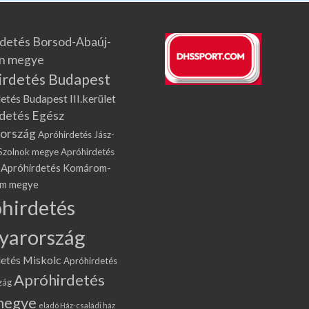
detés Borsod-Abaúj-
n megye
irdetés Budapest
etés Budapest III.kerület
detés Egész
ország
Apróhirdetés Jász-
Szolnok megye
Apróhirdetés
Apróhirdetés Komárom-
om megye
hirdetés
yarország
etés Miskolc
Apróhirdetés
Apróhirdetés
zág
megye
eladó Ház-családi ház