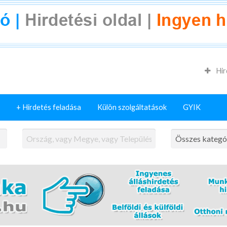
Hir
+ Hirdetés feladása
Külön szolgáltatások
GYIK