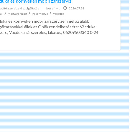
duka és környékén mobil zárszervíz
ad
Javító, szervizelő szolgáltatás
|
Jozsefnyit
2026.07.28
tag
ál
Magyarország
Pest megye
Vácduka
Apró
uka és környékén mobil zárszervízemmel az alábbi
Vácd
gáltatásokkal állok az Önök rendelkezésére: Vácduka
sere, Vácduka zárszerelés, lakatos, 06209503340 0-24
fonos ügyfélszolgálat, hétvégén is!!! 30-60 percen
[…]
A
z
ö
n
n
e
Az önnek legolcsóbb kötelező biztosítást keresi?
k
l
A kötelező biztosítás kötés
e
legegyszerűbb módja
g
Az Önnek legolcsóbb kötelező
o
biztosítást megkötheti online,
l
könnyedén. Kötelező biztosítás
c
kalkulátorunk megmutatja Önnek,