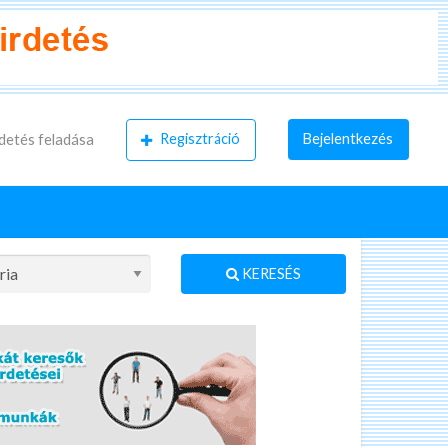
Regisztráció
Bejelentkezés
detés feladása
KERESÉS