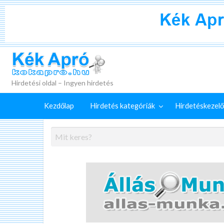
+
Külön
Kék Apró
irdetéskezelő
Hirdetés
GYIK
szolgáltatások
feladása
Hirdetési oldal – Ingyen hirdetés
Kezdőlap
Hirdetés kategóriák
Hirdetéskezelő