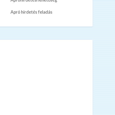
n
k
Apró hirdetés feladás
a