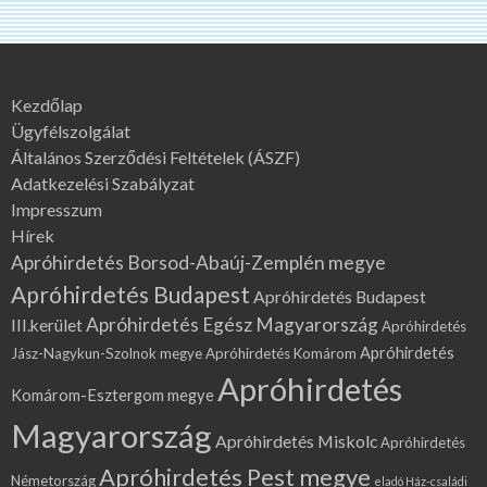
Kezdőlap
Ügyfélszolgálat
Általános Szerződési Feltételek (ÁSZF)
Adatkezelési Szabályzat
Impresszum
Hírek
Apróhirdetés Borsod-Abaúj-Zemplén megye
Apróhirdetés Budapest
Apróhirdetés Budapest
Apróhirdetés Egész Magyarország
III.kerület
Apróhirdetés
Apróhirdetés
Jász-Nagykun-Szolnok megye
Apróhirdetés Komárom
Apróhirdetés
Komárom-Esztergom megye
Magyarország
Apróhirdetés Miskolc
Apróhirdetés
Apróhirdetés Pest megye
Németország
eladó Ház-családi