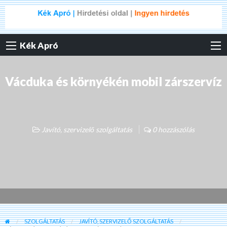
Kék Apró
Vácduka és környékén mobil zárszervíz
Javító, szervizelő szolgáltatás
0 hozzászólás
SZOLGÁLTATÁS
JAVÍTÓ, SZERVIZELŐ SZOLGÁLTATÁS