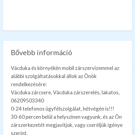
Bővebb információ
Vácduka és környékén mobil zárszervízemmel az
alábbi szolgáltatásokkal állok az Önök
rendelkezésére:
Vácduka zárcsere, Vácduka zárszerelés, lakatos,
06209503340
0-24 telefonos ügyfélszolgálat, hétvégén is!!!
30-60 percen belül a helyszínen vagyunk, és az Ön
zárszerkezetét megjavítjuk, vagy cseréljük igénye
szerint.