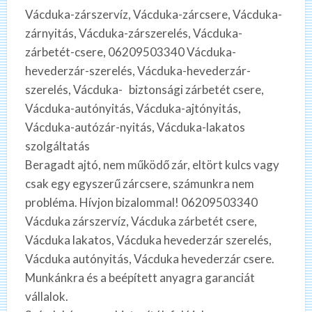
Vácduka‎-zárszervíz, Vácduka‎-zárcsere, Vácduka‎-
zárnyitás, Vácduka‎-zárszerelés, Vácduka‎-
zárbetét-csere, 06209503340 Vácduka‎-
hevederzár-szerelés, Vácduka‎-hevederzár-
szerelés, Vácduka-‎ ‎ ‎ biztonsági zárbetét csere,
Vácduka‎-autónyitás, Vácduka‎-ajtónyitás,
Vácduka‎-autózár-nyitás, Vácduka‎-lakatos
szolgáltatás
Beragadt ajtó, nem működő zár, eltört kulcs vagy
csak egy egyszerű zárcsere, számunkra nem
probléma. Hívjon bizalommal! 06209503340
Vácduka zárszervíz, Vácduka zárbetét csere,
Vácduka lakatos, Vácduka hevederzár szerelés,
Vácduka autónyitás, Vácduka hevederzár csere.
Munkánkra és a beépített anyagra garanciát
vállalok.