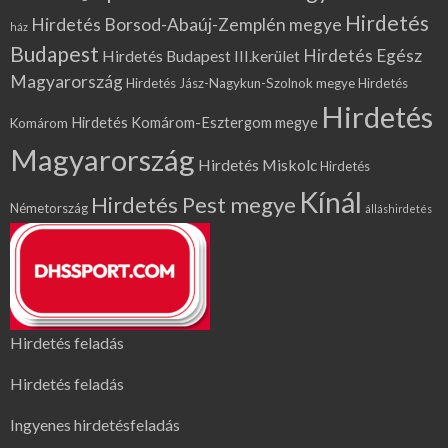
Hirdetés
Hirdetés Borsod-Abaúj-Zemplén megye
ház
Budapest
Hirdetés Egész
Hirdetés Budapest III.kerület
Magyarország
Hirdetés Jász-Nagykun-Szolnok megye
Hirdetés
Hirdetés
Hirdetés Komárom-Esztergom megye
Komárom
Magyarország
Hirdetés Miskolc
Hirdetés
Kínál
Hirdetés Pest megye
Németország
álláshirdetés
Hirdetés feladás
Hirdetés feladás
Ingyenes hirdetésfeladás