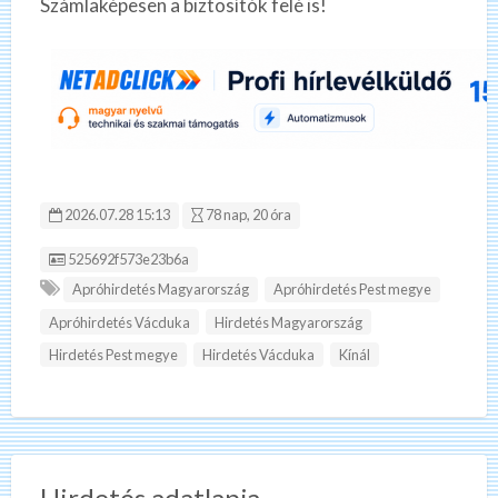
Számlaképesen a biztosítók felé is!
2026.07.28 15:13
78 nap, 20 óra
Hirdetés ID:
525692f573e23b6a
Apróhirdetés Magyarország
Apróhirdetés Pest megye
Apróhirdetés Vácduka
Hirdetés Magyarország
Hirdetés Pest megye
Hirdetés Vácduka
Kínál
Hirdetés adatlapja