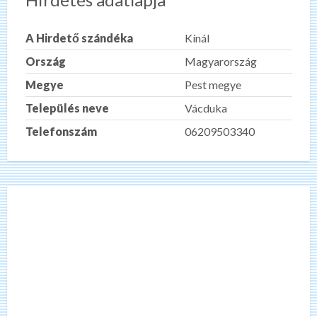
A Hirdető szándéka
Kínál
Ország
Magyarország
Megye
Pest megye
Település neve
Vácduka
Telefonszám
06209503340