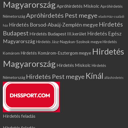
Magyarország
Apróhirdetés Miskolc
Apróhirdetés
Apróhirdetés Pest megye
Németország
eladó Ház-családi
Hirdetés
Hirdetés Borsod-Abaúj-Zemplén megye
ház
Budapest
Hirdetés Egész
Hirdetés Budapest III.kerület
Magyarország
Hirdetés Jász-Nagykun-Szolnok megye
Hirdetés
Hirdetés
Hirdetés Komárom-Esztergom megye
Komárom
Magyarország
Hirdetés Miskolc
Hirdetés
Kínál
Hirdetés Pest megye
Németország
álláshirdetés
Hirdetés feladás
Hirdetés feladás