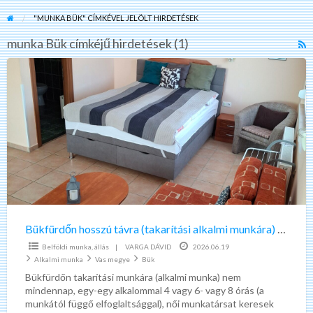
"MUNKA BÜK" CÍMKÉVEL JELÖLT HIRDETÉSEK
munka Bük címkéjű hirdetések (1)
R
F
Bükfürdőn
f
hosszú
a
távra
t
(takarítási
m
alkalmi
B
munkára)
csak
a
közelben
lakót
Bükfürdőn hosszú távra (takarítási alkalmi munkára) csak a közelben lakót (5-15 km ) keresek
(5-
Belföldi munka, állás
|
VARGA DÁVID
2026.06.19
15
Alkalmi munka
Vas megye
Bük
km
Bükfürdőn takarítási munkára (alkalmi munka) nem
mindennap, egy-egy alkalommal 4 vagy 6- vagy 8 órás (a
)
munkától függő elfoglaltsággal), női munkatársat keresek
keresek