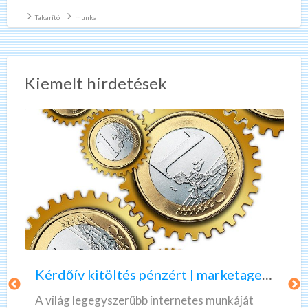
(gyakorlat előny). (Jó
[…]
Takarító
munka
Kiemelt hirdetések
K
A
é
z
r
ö
d
n
ő
n
Kérdőív kitöltés pénzért | marketagent | valós, fizető munka
í
e
v
k
A világ legegyszerűbb internetes munkáját
A 
k
l