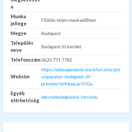
e
Munka
Főállás teljes munkaidőben
jellege
Megye
Budapest
Település
Budapest III.kerület
neve
Telefonszám
0620 771 7782
https://allasajanlatok.workforce.hu/job
Webcím
s/operator-budapest-iii?
preview=bIMpuLacIOGu
Egyéb
der.melinda@work-force.hu
elérhetőség