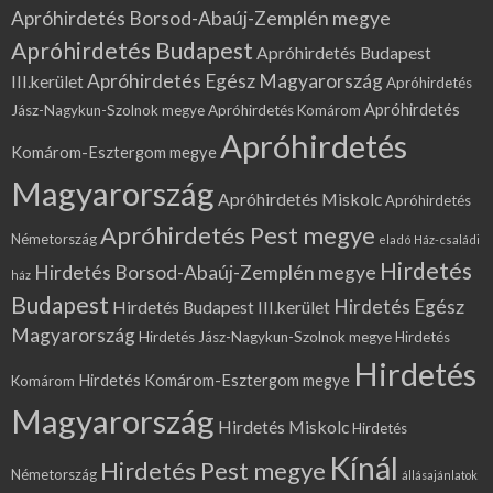
Apróhirdetés Borsod-Abaúj-Zemplén megye
Apróhirdetés Budapest
Apróhirdetés Budapest
Apróhirdetés Egész Magyarország
III.kerület
Apróhirdetés
Apróhirdetés
Jász-Nagykun-Szolnok megye
Apróhirdetés Komárom
Apróhirdetés
Komárom-Esztergom megye
Magyarország
Apróhirdetés Miskolc
Apróhirdetés
Apróhirdetés Pest megye
Németország
eladó Ház-családi
Hirdetés
Hirdetés Borsod-Abaúj-Zemplén megye
ház
Budapest
Hirdetés Egész
Hirdetés Budapest III.kerület
Magyarország
Hirdetés Jász-Nagykun-Szolnok megye
Hirdetés
Hirdetés
Hirdetés Komárom-Esztergom megye
Komárom
Magyarország
Hirdetés Miskolc
Hirdetés
Kínál
Hirdetés Pest megye
Németország
állásajánlatok