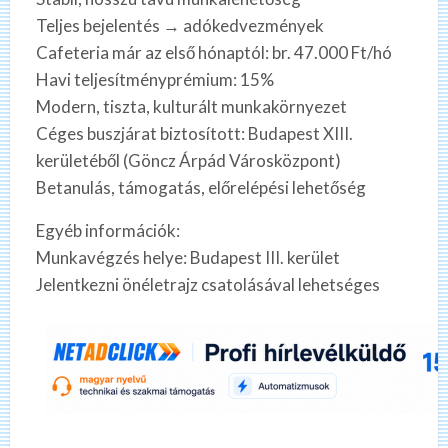
Teljes bejelentés → adókedvezmények
Cafeteria már az első hónaptól: br. 47.000 Ft/hó
Havi teljesítményprémium: 15%
Modern, tiszta, kulturált munkakörnyezet
Céges buszjárat biztosított: Budapest XIII.
kerületéből (Göncz Árpád Városközpont)
Betanulás, támogatás, előrelépési lehetőség
Egyéb információk:
Munkavégzés helye: Budapest III. kerület
Jelentkezni önéletrajz csatolásával lehetséges