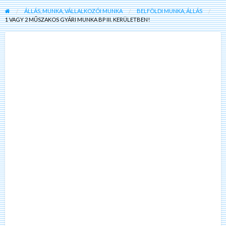
ÁLLÁS, MUNKA, VÁLLALKOZÓI MUNKA
BELFÖLDI MUNKA, ÁLLÁS
1 VAGY 2 MŰSZAKOS GYÁRI MUNKA BP III. KERÜLETBEN!