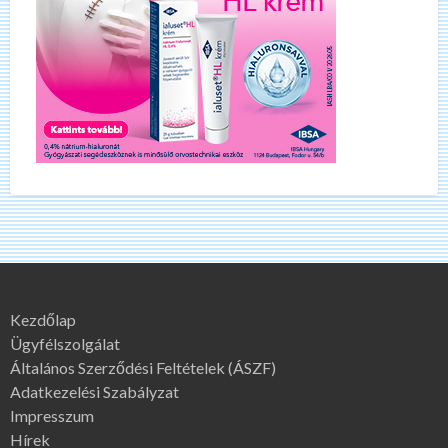
Kezdőlap
Ügyfélszolgálat
Általános Szerződési Feltételek (ÁSZF)
Adatkezelési Szabályzat
Impresszum
Hírek