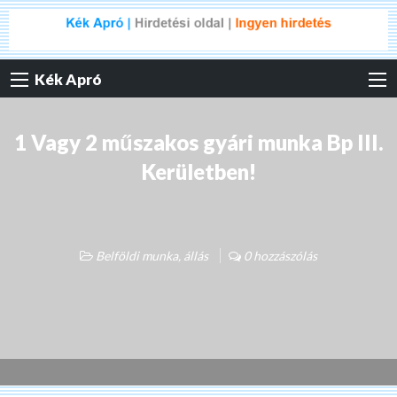
Kék Apró
1 Vagy 2 műszakos gyári munka Bp III.
Kerületben!
Belföldi munka, állás
0 hozzászólás