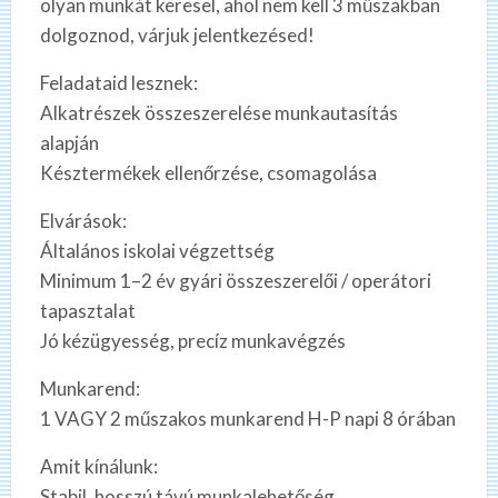
olyan munkát keresel, ahol nem kell 3 műszakban
dolgoznod, várjuk jelentkezésed!
Feladataid lesznek:
Alkatrészek összeszerelése munkautasítás
alapján
Késztermékek ellenőrzése, csomagolása
Elvárások:
Általános iskolai végzettség
Minimum 1–2 év gyári összeszerelői / operátori
tapasztalat
Jó kézügyesség, precíz munkavégzés
Munkarend:
1 VAGY 2 műszakos munkarend H-P napi 8 órában
Amit kínálunk:
Stabil, hosszú távú munkalehetőség