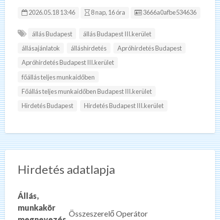
Hirdetés ID:
2026.05.18 13:46
8 nap, 16 óra
3666a0afbe534636
állás Budapest
állás Budapest III.kerület
állásajánlatok
álláshirdetés
Apróhirdetés Budapest
Apróhirdetés Budapest III.kerület
főállás teljes munkaidőben
Főállás teljes munkaidőben Budapest III.kerület
Hirdetés Budapest
Hirdetés Budapest III.kerület
Hirdetés adatlapja
Állás,
munkakör
Összeszerelő Operátor
megnevezés