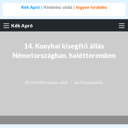
Kék Apró
14. Konyhai kisegítő állás
Németországban, halétteremben
Külföldi munka, állás
0 hozzászólás