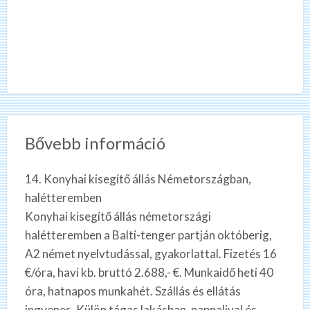
Bővebb információ
14. Konyhai kisegítő állás Németországban,
halétteremben
Konyhai kisegítő állás németországi
halétteremben a Balti-tenger partján októberig,
A2 német nyelvtudással, gyakorlattal. Fizetés 16
€/óra, havi kb. bruttó 2.688,- €. Munkaidő heti 40
óra, hatnapos munkahét. Szállás és ellátás
ingyenes. Külön tágas lakásban, nappalival és