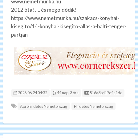
www.nemetmunka.hu
2012 óta! …. és megoldódik!
https://www.nemetmunka.hu/szakacs-konyhai-
kisegito/14-konyhai-kisegito-allas-a-balti-tenger-
partjan
Hirdetés ID:
2026.06.24 04:32
44 nap, 3 óra
516a3b417e4e1dc
Apróhirdetés Németország
Hirdetés Németország