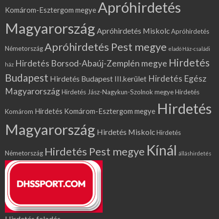
Apróhirdetés
Komárom-Esztergom megye
Magyarország
Apróhirdetés Miskolc
Apróhirdetés
Apróhirdetés Pest megye
Németország
eladó Ház-családi
Hirdetés
Hirdetés Borsod-Abaúj-Zemplén megye
ház
Budapest
Hirdetés Egész
Hirdetés Budapest III.kerület
Magyarország
Hirdetés Jász-Nagykun-Szolnok megye
Hirdetés
Hirdetés
Hirdetés Komárom-Esztergom megye
Komárom
Magyarország
Hirdetés Miskolc
Hirdetés
Kínál
Hirdetés Pest megye
Németország
álláshirdetés
Hirdetés feladás