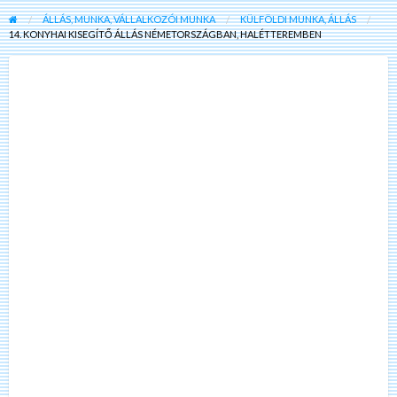
ÁLLÁS, MUNKA, VÁLLALKOZÓI MUNKA
KÜLFÖLDI MUNKA, ÁLLÁS
14. KONYHAI KISEGÍTŐ ÁLLÁS NÉMETORSZÁGBAN, HALÉTTEREMBEN