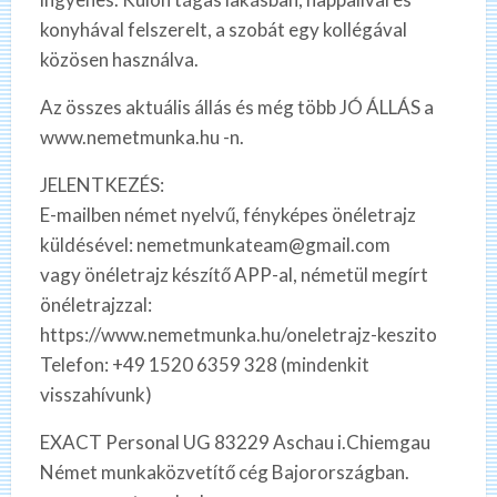
konyhával felszerelt, a szobát egy kollégával
közösen használva.
Az összes aktuális állás és még több JÓ ÁLLÁS a
www.nemetmunka.hu -n.
JELENTKEZÉS:
E-mailben német nyelvű, fényképes önéletrajz
küldésével: nemetmunkateam@gmail.com
vagy önéletrajz készítő APP-al, németül megírt
önéletrajzzal:
https://www.nemetmunka.hu/oneletrajz-keszito
Telefon: +49 1520 6359 328 (mindenkit
visszahívunk)
EXACT Personal UG 83229 Aschau i.Chiemgau
Német munkaközvetítő cég Bajorországban.