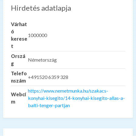
Hirdetés adatlapja
Várhat
ó
1000000
kerese
t
Orszá
Németország
g
Telefo
+491520 6359 328
nszám
https://www.nemetmunka.hu/szakacs-
Webcí
konyhai-kisegito/14-konyhai-kisegito-allas-a-
m
balti-tenger-partjan