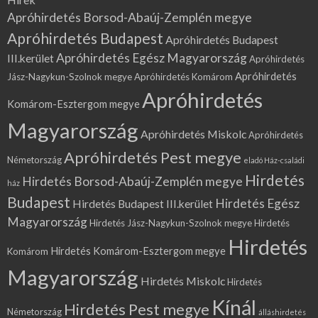
Apróhirdetés Borsod-Abaúj-Zemplén megye
Apróhirdetés Budapest
Apróhirdetés Budapest
Apróhirdetés Egész Magyarország
III.kerület
Apróhirdetés
Apróhirdetés
Jász-Nagykun-Szolnok megye
Apróhirdetés Komárom
Apróhirdetés
Komárom-Esztergom megye
Magyarország
Apróhirdetés Miskolc
Apróhirdetés
Apróhirdetés Pest megye
Németország
eladó Ház-családi
Hirdetés
Hirdetés Borsod-Abaúj-Zemplén megye
ház
Budapest
Hirdetés Egész
Hirdetés Budapest III.kerület
Magyarország
Hirdetés Jász-Nagykun-Szolnok megye
Hirdetés
Hirdetés
Hirdetés Komárom-Esztergom megye
Komárom
Magyarország
Hirdetés Miskolc
Hirdetés
Kínál
Hirdetés Pest megye
Németország
álláshirdetés