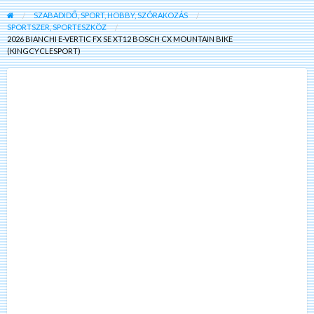
SZABADIDŐ, SPORT, HOBBY, SZÓRAKOZÁS
SPORTSZER, SPORTESZKÖZ
2026 BIANCHI E-VERTIC FX SE XT12 BOSCH CX MOUNTAIN BIKE
(KINGCYCLESPORT)