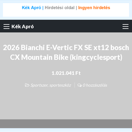
Kék Apró
2026 Bianchi E-Vertic FX SE xt12 bosch
CX Mountain Bike (kingcyclesport)
1.021.041 Ft
Sportszer, sporteszköz
0 hozzászólás