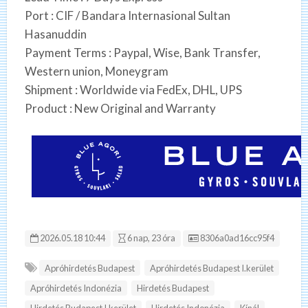
Port : CIF / Bandara Internasional Sultan
Hasanuddin
Payment Terms : Paypal, Wise, Bank Transfer,
Western union, Moneygram
Shipment : Worldwide via FedEx, DHL, UPS
Product : New Original and Warranty
Hirdetés ID:
2026.05.18 10:44
6 nap, 23 óra
8306a0ad16cc95f4
Apróhirdetés Budapest
Apróhirdetés Budapest I.kerület
Apróhirdetés Indonézia
Hirdetés Budapest