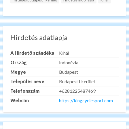
Hirdetés Budapest I.kerület
Hirdetés Indonézia
Kínál
Hirdetés adatlapja
A Hirdető szándéka
Kínál
Ország
Indonézia
Megye
Budapest
Település neve
Budapest I.kerület
Telefonszám
+6281225487469
Webcím
https://kingcyclesport.com