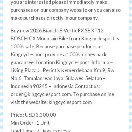
you are interested please immediately make
purchases on our company website or you can also
make purchases directly in our company.
Buy new 2026 Bianchi E-Vertic FX SE XT12
BOSCH CX Mountain Bike from Kingcyclesport is
100% safe, Because purchase products at
Kingcyclesport provide a 100% money back
guarantee. Location Kingcyclesport: Informa –
Living Plaza Jl. Perintis Kemerdekaan.Km.9, Rw
No.6, Tamalanrean Jaya, Sulawesi Selatan –
Indonesia 90245 – Indonesia Contact us:
order@kingcyclesport.com. To purchase online
visit the website: kingcyclesport.com
Price : USD 3,300.00
Min Order : 1 Unit
Lead Time : 7 Days Express