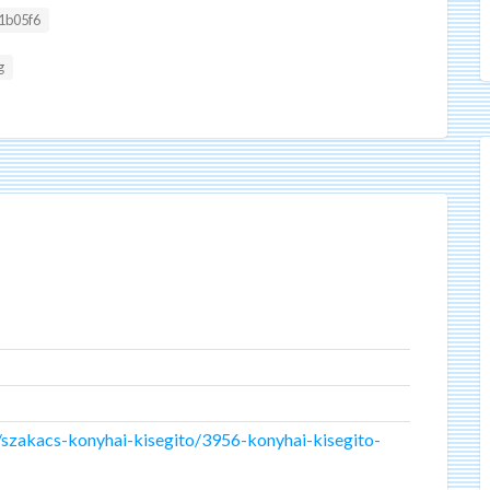
1b05f6
g
szakacs-konyhai-kisegito/3956-konyhai-kisegito-