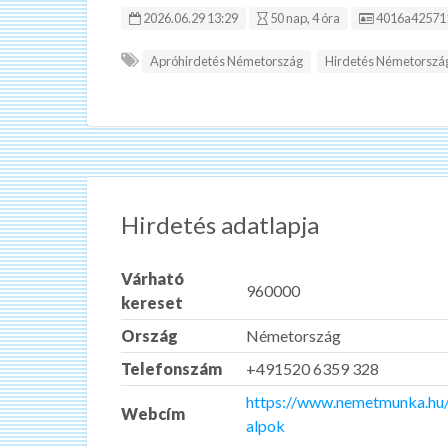
Hirdetés ID:
2026.06.29 13:29
50 nap, 4 óra
4016a42571
Apróhirdetés Németország
Hirdetés Németorszá
Hirdetés adatlapja
Várható
960000
kereset
Ország
Németország
Telefonszám
+491520 6359 328
https://www.nemetmunka.hu/
Webcím
alpok