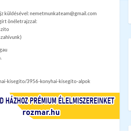
rajz küldésével: nemetmunkateam@gmail.com
írt önéletrajzzal:
zito
szahívunk)
gau
.
i-kisegito/3956-konyhai-kisegito-alpok