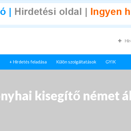
Hir
+ Hirdetés feladása
Külön szolgáltatások
GYIK
nyhai kisegítő német á