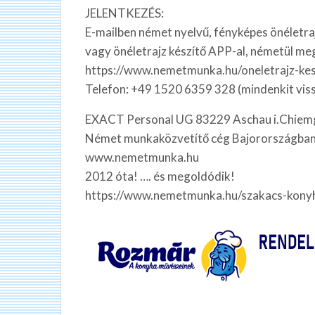
JELENTKEZÉS:
E-mailben német nyelvű, fényképes önélet
vagy önéletrajz készítő APP-al, németül meg
https://www.nemetmunka.hu/oneletrajz-kes
Telefon: +49 1520 6359 328 (mindenkit vis
EXACT Personal UG 83229 Aschau i.Chiem
Német munkaközvetítő cég Bajorországban
www.nemetmunka.hu
2012 óta! …. és megoldódik!
https://www.nemetmunka.hu/szakacs-konyha