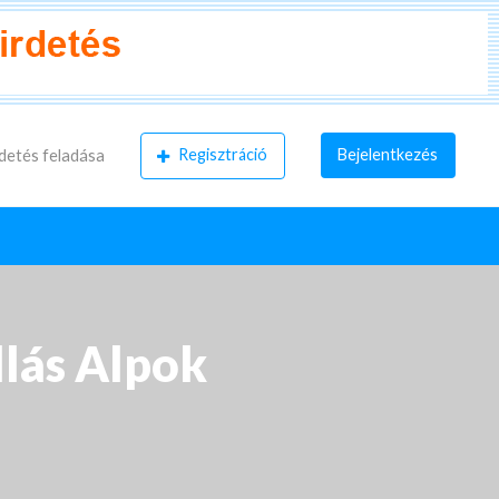
Regisztráció
Bejelentkezés
detés feladása
llás Alpok