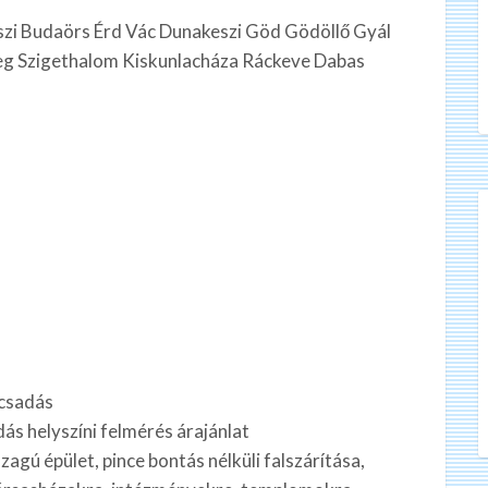
szi Budaörs Érd Vác Dunakeszi Göd Gödöllő Gyál
 Szigethalom Kiskunlacháza Ráckeve Dabas
csadás
ás helyszíni felmérés árajánlat
agú épület, pince bontás nélküli falszárítása,