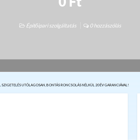
0 Ft
Építőipari szolgáltatás
0 hozzászólás
 SZIGETELÉS UTÓLAGOSAN, BONTÁS RONCSOLÁS NÉLKÜL 20 ÉV GARANCIÁVAL!