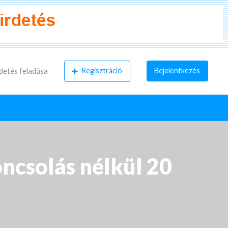
Regisztráció
Bejelentkezés
detés feladása
oncsolás nélkül 20