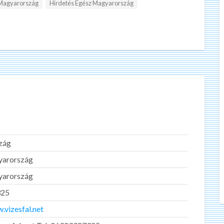
 Magyarország
Hirdetés Egész Magyarország
zág
yarország
yarország
325
.vizesfal.net