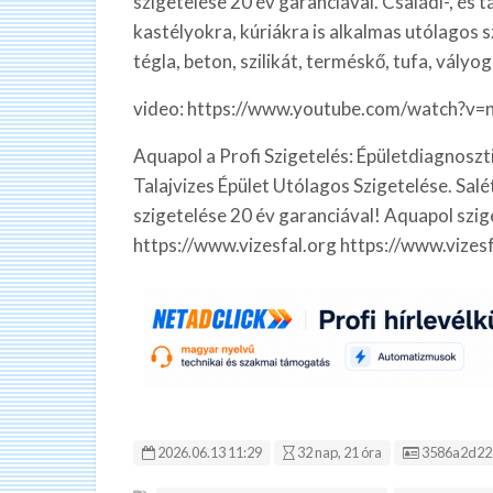
szigetelése 20 év garanciával. Családi-, és
kastélyokra, kúriákra is alkalmas utólagos sz
tégla, beton, szilikát, terméskő, tufa, vályog,
video: https://www.youtube.com/watch?v
Aquapol a Profi Szigetelés: Épületdiagnoszt
Talajvizes Épület Utólagos Szigetelése. Salé
szigetelése 20 év garanciával! Aquapol szig
https://www.vizesfal.org https://www.vize
Hirdetés ID
2026.06.13 11:29
32 nap, 21 óra
3586a2d22