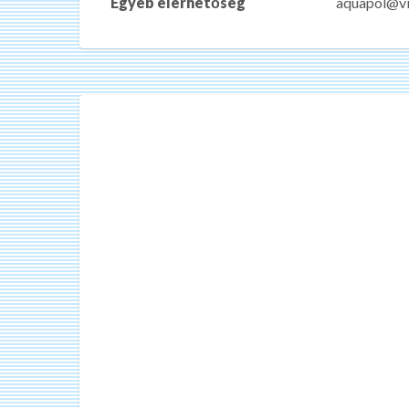
Egyéb elérhetőség
aquapol@vi