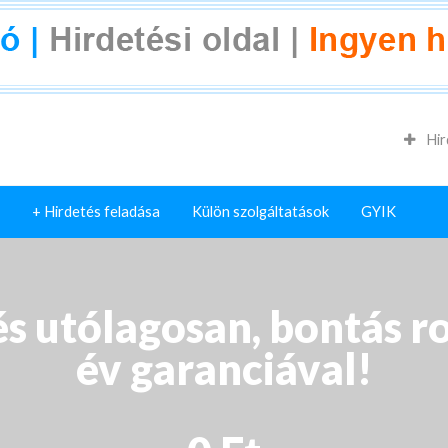
Hir
+ Hirdetés feladása
Külön szolgáltatások
GYIK
s utólagosan, bontás r
év garanciával!