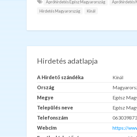
Apróhirdetés Egész Magyarország
Apróhirdetés
Hirdetés Magyarország
Kínál
Hirdetés adatlapja
A Hirdető szándéka
Kínál
Ország
Magyarors
Megye
Egész Mag
Település neve
Egész Mag
Telefonszám
06303987
Webcím
https://www