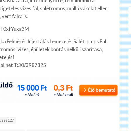
 társasházakra, intézményekre, templomokra,
igetelés vizes fal, salétromos, málló vakolat ellen:
 vert falra is.
=nF0xfYuxa3M
ika Felmérés‎ Injektálás Lemezelés Salétromos Fal
tromos, vizes, épületek bontás nélküli szárítása,
etelés!
sfal.net T:30/3987325
:
caea127