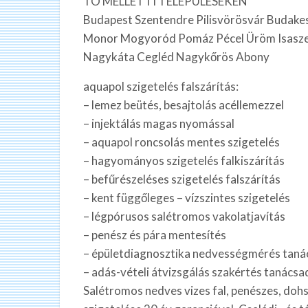
TÓ MELLETTI TELEPÜLÉSEKEN
Budapest Szentendre Pilisvörösvár Budake
Monor Mogyoród Pomáz Pécel Üröm Isaszeg
Nagykáta Cegléd Nagykőrös Abony
aquapol szigetelés falszárítás:
– lemez beütés, besajtolás acéllemezzel
– injektálás magas nyomással
– aquapol roncsolás mentes szigetelés
– hagyományos szigetelés falkiszárítás
– befűrészeléses szigetelés falszárítás
– kent függőleges – vízszintes szigetelés
– légpórusos salétromos vakolatjavítás
– penész és pára mentesítés
– épületdiagnosztika nedvességmérés taná
– adás-vételi átvizsgálás szakértés tanácsad
Salétromos nedves vizes fal, penészes, dohsz