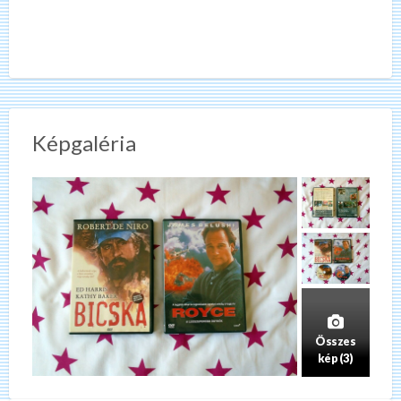
Képgaléria
Összes
kép (3)