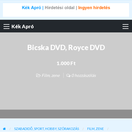
Kék Apró
Bicska DVD, Royce DVD
1.000 Ft
Film, zene
0 hozzászólás
SZABADIDŐ, SPORT, HOBBY, SZÓRAKOZÁS
FILM, ZENE