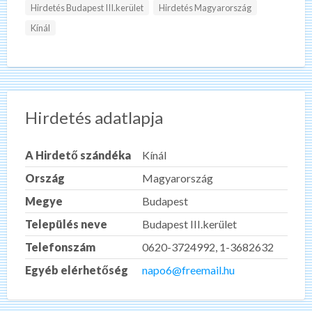
Hirdetés Budapest III.kerület
Hirdetés Magyarország
Kínál
Hirdetés adatlapja
A Hirdető szándéka
Kínál
Ország
Magyarország
Megye
Budapest
Település neve
Budapest III.kerület
Telefonszám
0620-3724992, 1-3682632
Egyéb elérhetőség
napo6@freemail.hu