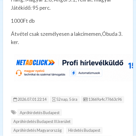
Játékidő: 95 perc.
1000Ft db
Átvétel csak személyesen a lakcímemen,Óbuda 3.
ker.
Hirdetés ID:
2026.07.01 22:14
52 nap, 5 óra
13669a4c77663c96
Apróhirdetés Budapest
Apróhirdetés Budapest III.kerület
Apróhirdetés Magyarország
Hirdetés Budapest