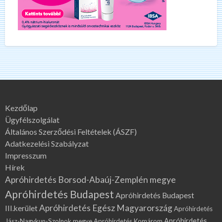
Kezdőlap
Ügyfélszolgálat
Általános Szerződési Feltételek (ÁSZF)
Adatkezelési Szabályzat
Impresszum
Hírek
Apróhirdetés Borsod-Abaúj-Zemplén megye
Apróhirdetés Budapest
Apróhirdetés Budapest
Apróhirdetés Egész Magyarország
III.kerület
Apróhirdetés
Apróhirdetés
Jász-Nagykun-Szolnok megye
Apróhirdetés Komárom