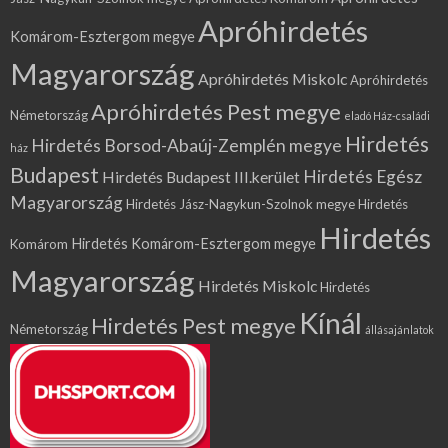
Apróhirdetés
Komárom-Esztergom megye
Magyarország
Apróhirdetés Miskolc
Apróhirdetés
Apróhirdetés Pest megye
Németország
eladó Ház-családi
Hirdetés
Hirdetés Borsod-Abaúj-Zemplén megye
ház
Budapest
Hirdetés Egész
Hirdetés Budapest III.kerület
Magyarország
Hirdetés Jász-Nagykun-Szolnok megye
Hirdetés
Hirdetés
Hirdetés Komárom-Esztergom megye
Komárom
Magyarország
Hirdetés Miskolc
Hirdetés
Kínál
Hirdetés Pest megye
Németország
állásajánlatok