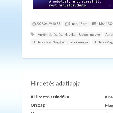
Hirdetés ID
2026.06.29 10:53
51 nap, 15 óra
4136a4232
Apróhirdetés Jász-Nagykun-Szolnok megye
Apró
Hirdetés Jász-Nagykun-Szolnok megye
Hirdetés Mag
Hirdetés adatlapja
A Hirdető szándéka
Kíná
Ország
Mag