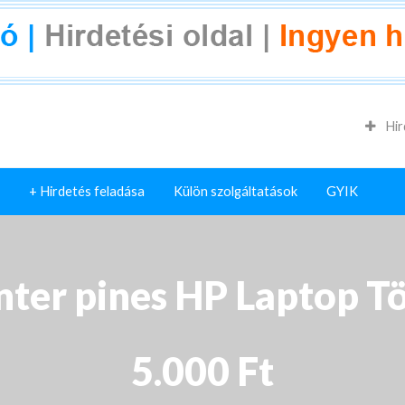
Hir
+ Hirdetés feladása
Külön szolgáltatások
GYIK
nter pines HP Laptop Tö
5.000 Ft