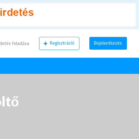
Regisztráció
Bejelentkezés
detés feladása
ltő