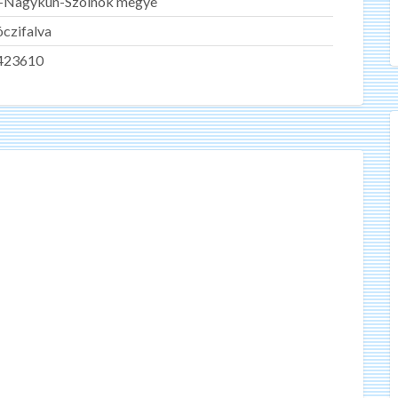
z-Nagykun-Szolnok megye
czifalva
423610