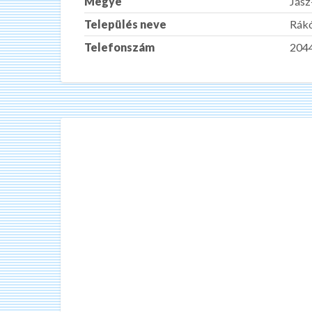
Megye
Jás
Település neve
Rákó
Telefonszám
204