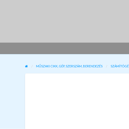
MŰSZAKI CIKK, GÉP, SZERSZÁM, BERENDEZÉS
SZÁMÍTÓGÉP