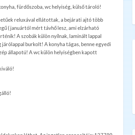
 konyha, fürdőszoba, wc helyiség, külső tároló!
tűek reluxával ellátottak, a bejárati ajtó több
gű ( januártól mért távhő lesz, ami elzárható
ténik! A szobák külön nyílnak, laminált lappal
ég járólappal burkolt! A konyha tágas, benne egyedi
ép állapotú! A wc külön helyiségben kapott
kiváló!
álló!