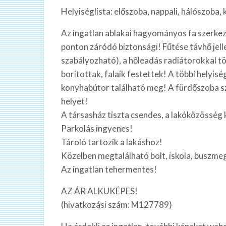
Helyiséglista: előszoba, nappali, hálószoba,
Az ingatlan ablakai hagyományos fa szerkeze
ponton záródó biztonsági! Fűtése távhő jelle
szabályozható), a hőleadás radiátorokkal tör
borítottak, falaik festettek! A többi helyis
konyhabútor található meg! A fürdőszoba sz
helyet!
A társasház tiszta csendes, a lakóközösség 
Parkolás ingyenes!
Tároló tartozik a lakáshoz!
Közelben megtalálható bolt, iskola, buszmeg
Az ingatlan tehermentes!
AZ ÁR ALKUKÉPES!
(hivatkozási szám: M127789)