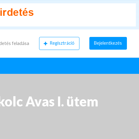
Regisztráció
Bejelentkezés
detés feladása
kolc Avas I. ütem