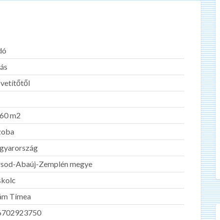
dó
ás
vetítőtől
-60 m2
zoba
gyarország
sod-Abaúj-Zemplén megye
kolc
ám Tímea
6702923750