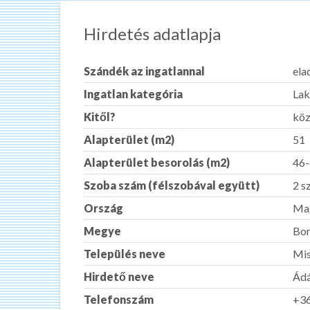
Hirdetés adatlapja
Szándék az ingatlannal
ela
Ingatlan kategória
Lak
Kitől?
köz
Alapterület (m2)
51
Alapterület besorolás (m2)
46
Szoba szám (félszobával együtt)
2 s
Ország
Ma
Megye
Bor
Település neve
Mis
Hirdető neve
Ád
Telefonszám
+3