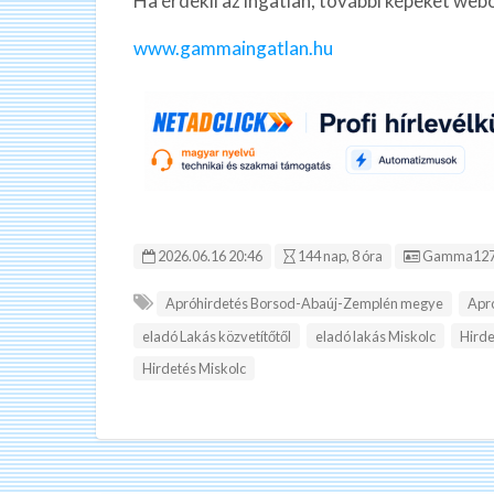
Ha érdekli az ingatlan, további képeket web
www.gammaingatlan.hu
Hirdetés ID
2026.06.16 20:46
144 nap, 8 óra
Gamma127
Apróhirdetés Borsod-Abaúj-Zemplén megye
Apr
eladó Lakás közvetítőtől
eladó lakás Miskolc
Hird
Hirdetés Miskolc