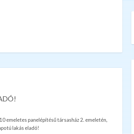
LADÓ!
 10 emeletes panelépítésű társasház 2. emeletén,
apotú lakás eladó!