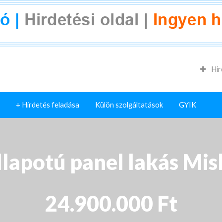
Hir
+ Hirdetés feladása
Külön szolgáltatások
GYIK
lapotú panel lakás Mis
24.900.000 Ft