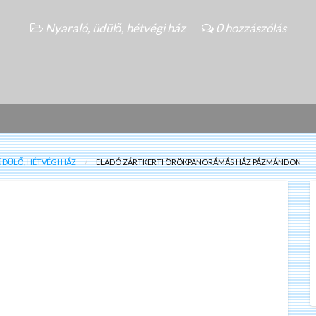
Nyaraló, üdülő, hétvégi ház
0 hozzászólás
ÜDÜLŐ, HÉTVÉGI HÁZ
ELADÓ ZÁRTKERTI ÖRÖKPANORÁMÁS HÁZ PÁZMÁNDON