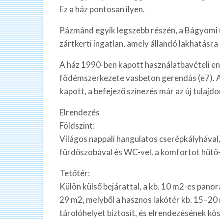
Ez a ház pontosan ilyen.
Pázmánd egyik legszebb részén, a Bágyomi
zártkerti ingatlan, amely állandó lakhatásra 
A ház 1990-ben kapott használatbavételi en
födémszerkezete vasbeton gerendás (e7). Az
kapott, a befejező színezés már az új tulajdo
Elrendezés
Földszint:
Világos nappali hangulatos cserépkályhával,
fürdőszobával és WC-vel. a komfortot hűtő-fű
Tetőtér:
Külön külső bejárattal, a kb. 10 m2-es pano
29 m2, melyből a hasznos lakótér kb. 15–20 
tárolóhelyet biztosít, és elrendezésének k