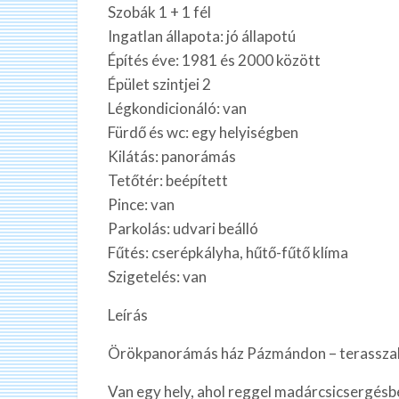
Szobák 1 + 1 fél
Ingatlan állapota: jó állapotú
Építés éve: 1981 és 2000 között
Épület szintjei 2
Légkondicionáló: van
Fürdő és wc: egy helyiségben
Kilátás: panorámás
Tetőtér: beépített
Pince: van
Parkolás: udvari beálló
Fűtés: cserépkályha, hűtő-fűtő klíma
Szigetelés: van
Leírás
Örökpanorámás ház Pázmándon – terasszal,
Van egy hely, ahol reggel madárcsicsergésb