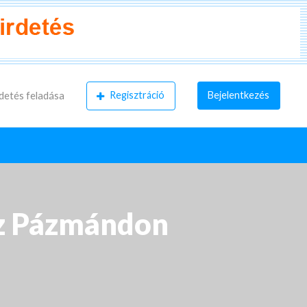
Regisztráció
Bejelentkezés
detés feladása
áz Pázmándon