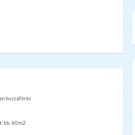
len hozzáférés
t: kb. 60 m2