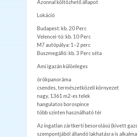
Azonnal költözhető állapot
Lokáció
Budapest: kb. 20 Perc
Velencei-tó: kb. 10 Perc
M7 autópálya: 1–2 perc
Buszmegálló: kb. 3 Perc séta
Ami igazán különleges
örökpanoráma
csendes, természetközeli környezet
nagy, 1361 m2-es telek
hangulatos borospince
több szinten használható tér
Az ingatlan zártkerti besorolású (kivett ga
szempontjából állandó lakhatásra is alkalm