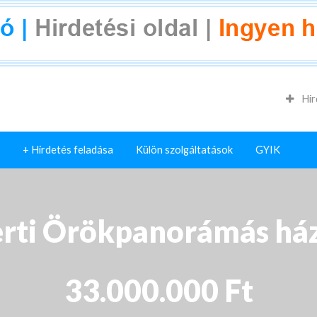
Hir
+ Hirdetés feladása
Külön szolgáltatások
GYIK
erti Örökpanorámás h
33.000.000 Ft