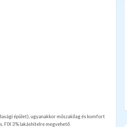
zdasági épület), ugyanakkor műszakilag és komfort
as. FIX 3% lakáshitelre megvehető