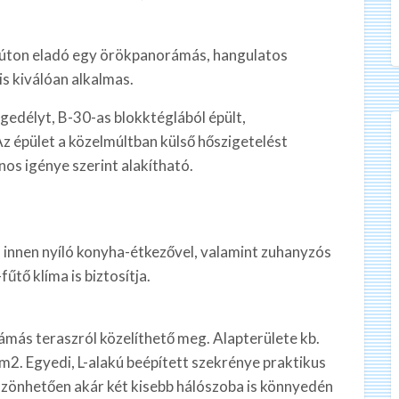
 úton eladó egy örökpanorámás, hangulatos
is kiválóan alkalmas.
gedélyt, B-30-as blokktéglából épült,
 épület a közelmúltban külső hőszigetelést
nos igénye szerint alakítható.
 innen nyíló konyha-étkezővel, valamint zuhanyzós
tő klíma is biztosítja.
rámás teraszról közelíthető meg. Alapterülete kb.
m2. Egyedi, L-alakú beépített szekrénye praktikus
öszönhetően akár két kisebb hálószoba is könnyedén