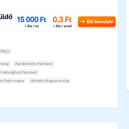
47fb51
rszág
Apróhirdetés Pázmánd
ő-hétvégi ház Pázmánd
és Fejér megye
Hirdetés Magyarország