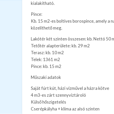
kialakítható.
Pince:
Kb. 15 m2-es boltíves borospince, amely a nap
közelíthető meg.
Lakótér két szinten összesen: kb. Nettó 50 
Tetőtér alapterülete: kb. 29 m2
Terasz: kb. 10 m2
Telek: 1361 m2
Pince: kb. 15 m2
Műszaki adatok
Saját fúrt kút, házi vízművel a házra kötve
4 m3-es zárt szennyvíztároló
Külső hőszigetelés
Cserépkályha + klíma az alsó szinten