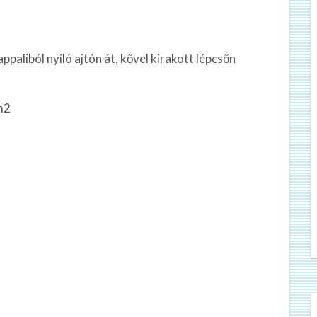
paliból nyíló ajtón át, kővel kirakott lépcsőn
m2