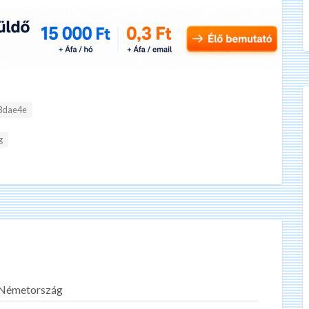
3dae4e
g
Németország