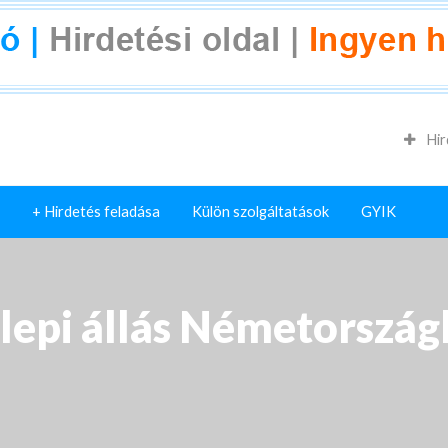
Hir
+ Hirdetés feladása
Külön szolgáltatások
GYIK
lepi állás Németország