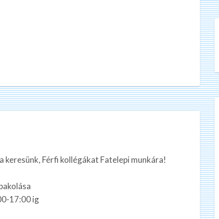
eresünk, Férfi kollégákat Fatelepi munkára!
 pakolása
00-17:00 ig