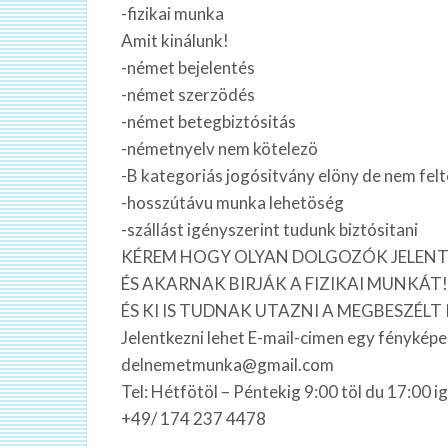
-fizikai munka
Amit kinálunk!
-német bejelentés
-német szerzödés
-német betegbiztósitás
-németnyelv nem kötelezö
-B kategoriás jogósitvány elöny de nem felt
-hosszútávu munka lehetöség
-szállást igényszerint tudunk biztósitani
KÉREM HOGY OLYAN DOLGOZÓK JELENT
ÉS AKARNAK BIRJÁK A FIZIKAI MUNKÁT!
ÉS KI IS TUDNAK UTAZNI A MEGBESZÉL
Jelentkezni lehet E-mail-cimen egy fényképe
delnemetmunka@gmail.com
Tel: Hétfötöl – Péntekig 9:00 töl du 17:00 ig
+49/ 174 237 4478