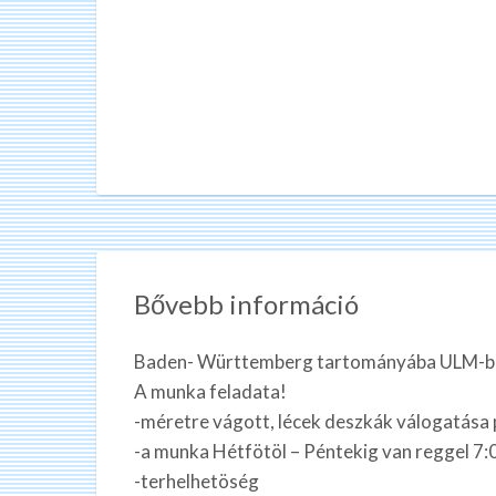
Bővebb információ
Baden- Württemberg tartományába ULM-ba k
A munka feladata!
-méretre vágott, lécek deszkák válogatása
-a munka Hétfötöl – Péntekig van reggel 7:
-terhelhetöség