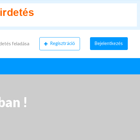
Regisztráció
Bejelentkezés
detés feladása
ban !