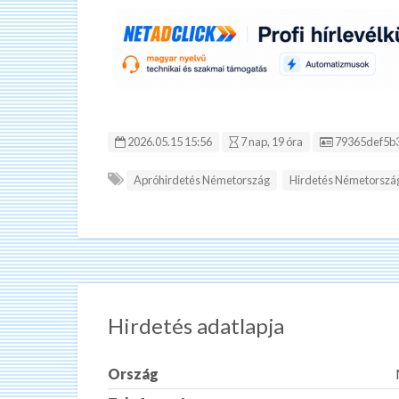
Hirdetés ID:
2026.05.15 15:56
7 nap, 19 óra
79365def5b
Apróhirdetés Németország
Hirdetés Németorszá
Hirdetés adatlapja
Ország