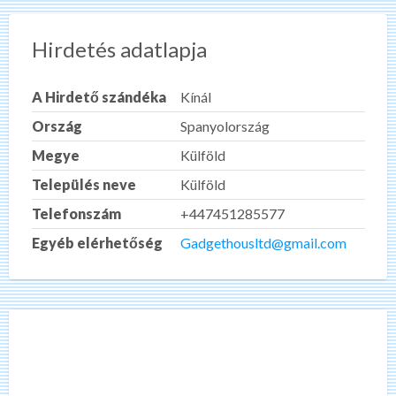
Hirdetés adatlapja
A Hirdető szándéka
Kínál
Ország
Spanyolország
Megye
Külföld
Település neve
Külföld
Telefonszám
+447451285577
Egyéb elérhetőség
Gadgethousltd@gmail.com