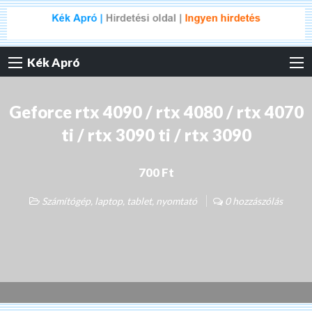
Kék Apró
Geforce rtx 4090 / rtx 4080 / rtx 4070
ti / rtx 3090 ti / rtx 3090
700 Ft
Számítógép, laptop, tablet, nyomtató
0 hozzászólás