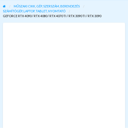
MŰSZAKI CIKK, GÉP, SZERSZÁM, BERENDEZÉS
SZÁMÍTÓGÉP, LAPTOP, TABLET, NYOMTATÓ
GEFORCE RTX 4090 / RTX 4080 / RTX 4070 TI / RTX 3090 TI / RTX 3090