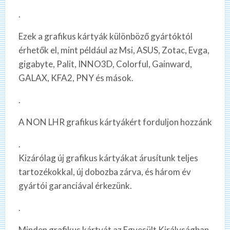
.
Ezek a grafikus kártyák különböző gyártóktól
érhetők el, mint például az Msi, ASUS, Zotac, Evga,
gigabyte, Palit, INNO3D, Colorful, Gainward,
GALAX, KFA2, PNY és mások.
.
A NON LHR grafikus kártyákért forduljon hozzánk
.
Kizárólag új grafikus kártyákat árusítunk teljes
tartozékokkal, új dobozba zárva, és három év
gyártói garanciával érkezünk.
.
Minden grafikus kártyát az Egyesült Királyságban