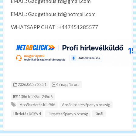
EMAIL: Gadgethousltd@gmail.com
EMAIL: Gadgethousltd@hotmail.com
WHATSAPP CHAT : +447451285577
2026.06.27 22:31
47 nap, 15 óra
Hirdetés ID:
13861e286ca245d6
Apróhirdetés Külföld
Apróhirdetés Spanyolország
Hirdetés Külföld
Hirdetés Spanyolország
Kínál