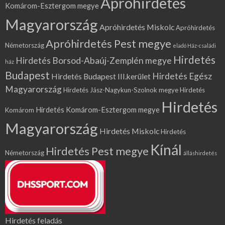
Apróhirdetés
Komárom-Esztergom megye
Magyarország
Apróhirdetés Miskolc
Apróhirdetés
Apróhirdetés Pest megye
Németország
eladó Ház-családi
Hirdetés
Hirdetés Borsod-Abaúj-Zemplén megye
ház
Budapest
Hirdetés Egész
Hirdetés Budapest III.kerület
Magyarország
Hirdetés Jász-Nagykun-Szolnok megye
Hirdetés
Hirdetés
Hirdetés Komárom-Esztergom megye
Komárom
Magyarország
Hirdetés Miskolc
Hirdetés
Kínál
Hirdetés Pest megye
Németország
álláshirdetés
Hirdetés feladás