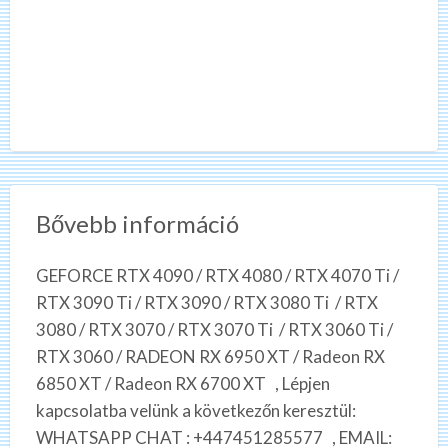
Bővebb információ
GEFORCE RTX 4090 / RTX 4080 / RTX 4070 Ti /
RTX 3090 Ti / RTX 3090 / RTX 3080 Ti / RTX
3080 / RTX 3070 / RTX 3070 Ti / RTX 3060 Ti /
RTX 3060 / RADEON RX 6950 XT / Radeon RX
6850 XT / Radeon RX 6700 XT , Lépjen
kapcsolatba velünk a következőn keresztül:
WHATSAPP CHAT : +447451285577 , EMAIL: