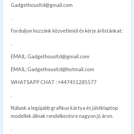
Gadgethousltd@gmail.com
.
Forduljon hozzánk közvetlenül és kérje árlistánkat:
.
EMAIL: Gadgethousltd@gmail.com
EMAIL: Gadgethousltd@hotmail.com
WHATSAPP CHAT : +447451285577
.
Nálunk a legújabb grafikus kártya és játéklaptop
modellek állnak rendelkezésre nagyon jó áron.
.