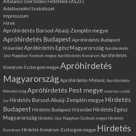
Általános Szerződési Feltételek (ÁSZF)
Adatkezelési Szabályzat
Impresszum
Hírek
Apróhirdetés Borsod-Abaúj-Zemplén megye
Apróhirdetés Budapest
Apróhirdetés Budapest
Apróhirdetés Egész Magyarország
III.kerület
Apróhirdetés
Apróhirdetés
Jász-Nagykun-Szolnok megye
Apróhirdetés Komárom
Apróhirdetés
Komárom-Esztergom megye
Magyarország
Apróhirdetés Miskolc
Apróhirdetés
Apróhirdetés Pest megye
Németország
eladó Ház-családi
Hirdetés
Hirdetés Borsod-Abaúj-Zemplén megye
ház
Budapest
Hirdetés Egész
Hirdetés Budapest III.kerület
Magyarország
Hirdetés Jász-Nagykun-Szolnok megye
Hirdetés
Hirdetés
Hirdetés Komárom-Esztergom megye
Komárom