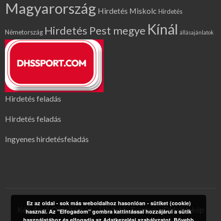
Magyarország
Hirdetés Miskolc
Hirdetés
Kínál
Hirdetés Pest megye
Németország
állásajánlatok
Hirdetés feladás
Hirdetés feladás
Ingyenes hirdetésfeladás
Ez az oldal - sok más weboldalhoz hasonlóan - sütiket (cookie)
Kék Apró Oldaltérkép
Hirdetés Expressz Oldaltérkép
használ. Az "Elfogadom" gombra kattintással hozzájárul a sütik
használatához és elfogadja az Adatkezelési szabályzatot.
Bővebb