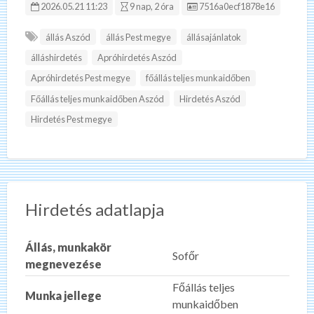
Hirdetés ID:
2026.05.21 11:23
9 nap, 2 óra
7516a0ecf1878e16
állás Aszód
állás Pest megye
állásajánlatok
álláshirdetés
Apróhirdetés Aszód
Apróhirdetés Pest megye
főállás teljes munkaidőben
Főállás teljes munkaidőben Aszód
Hirdetés Aszód
Hirdetés Pest megye
Hirdetés adatlapja
Állás, munkakör
Sofőr
megnevezése
Főállás teljes
Munka jellege
munkaidőben