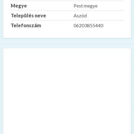
Megye
Pest megye
Település neve
Aszód
Telefonszám
06203855440