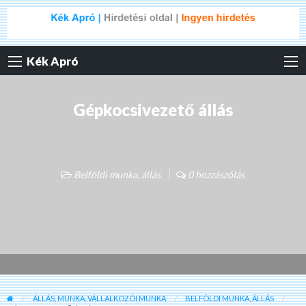
Kék Apró
Gépkocsivezető állás
Belföldi munka, állás
0 hozzászólás
ÁLLÁS, MUNKA, VÁLLALKOZÓI MUNKA
BELFÖLDI MUNKA, ÁLLÁS