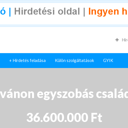
Hir
+ Hirdetés feladása
Külön szolgáltatások
GYIK
vánon egyszobás család
36.600.000 Ft