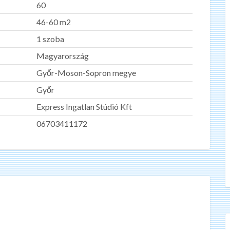
60
46-60 m2
1 szoba
Magyarország
Győr-Moson-Sopron megye
Győr
Express Ingatlan Stúdió Kft
06703411172