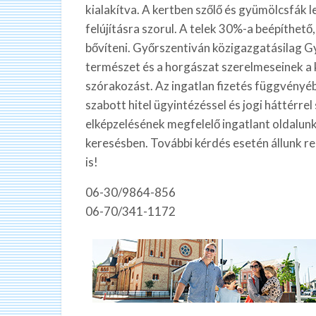
kialakítva. A kertben szőlő és gyümölcsfák let
felújításra szorul. A telek 30%-a beépíthető
bővíteni. Győrszentiván közigazgatásilag Győ
természet és a horgászat szerelmeseinek a 
szórakozást. Az ingatlan fizetés függvényé
szabott hitel ügyintézéssel és jogi háttérre
elképzelésének megfelelő ingatlant oldalunk
keresésben. További kérdés esetén állunk r
is!
06-30/9864-856
06-70/341-1172