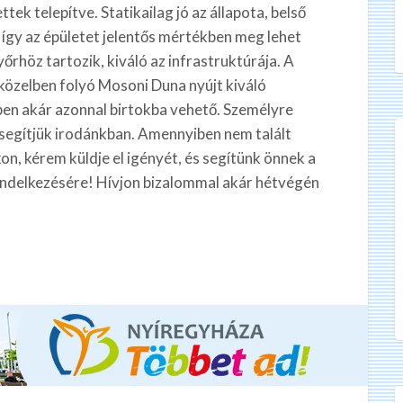
tek telepítve. Statikailag jó az állapota, belső
, így az épületet jelentős mértékben meg lehet
rhöz tartozik, kiváló az infrastruktúrája. A
közelben folyó Mosoni Duna nyújt kiváló
ben akár azonnal birtokba vehető. Személyre
l segítjük irodánkban. Amennyiben nem talált
on, kérem küldje el igényét, és segítünk önnek a
endelkezésére! Hívjon bizalommal akár hétvégén