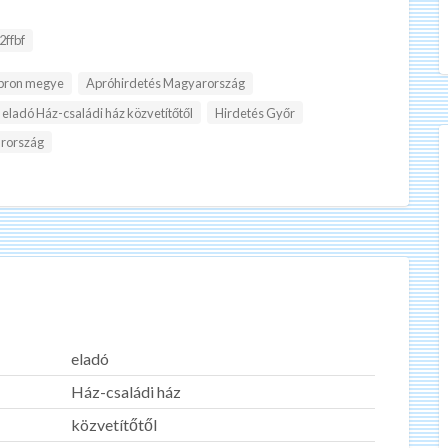
2ffbf
pron megye
Apróhirdetés Magyarország
eladó Ház-családi ház közvetítőtől
Hirdetés Győr
rország
eladó
Ház-családi ház
közvetítőtől