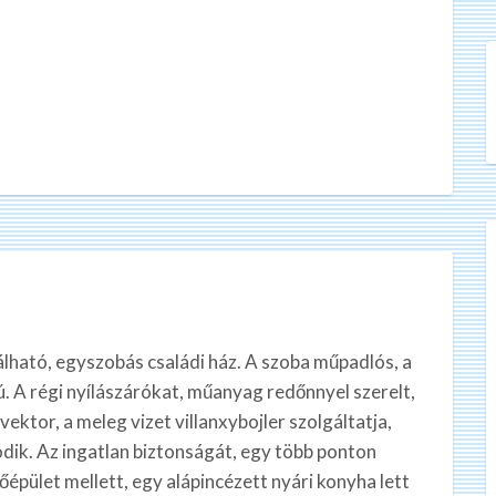
lható, egyszobás családi ház. A szoba műpadlós, a
 A régi nyílászárókat, műanyag redőnnyel szerelt,
ktor, a meleg vizet villanxybojler szolgáltatja,
dik. Az ingatlan biztonságát, egy több ponton
őépület mellett, egy alápincézett nyári konyha lett