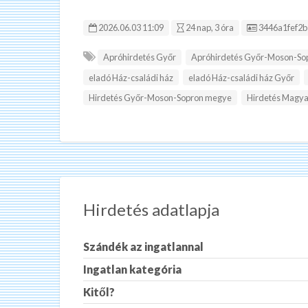
Hirdetés ID:
2026.06.03 11:09
24 nap, 3 óra
3446a1fef2b
Apróhirdetés Győr
Apróhirdetés Győr-Moson-So
eladó Ház-családi ház
eladó Ház-családi ház Győr
Hirdetés Győr-Moson-Sopron megye
Hirdetés Magya
Hirdetés adatlapja
Szándék az ingatlannal
Ingatlan kategória
Kitől?