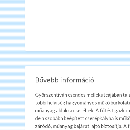
Bővebb információ
Győrszentiván csendes mellékutcájában talá
többi helyiség hagyományos műkő burkolatú.
műanyag ablakra cserélték. A fűtést gázkonve
de a szobába beépített cserépkályha is műkö
záródó, műanyag bejárati ajtó biztosítja. A f