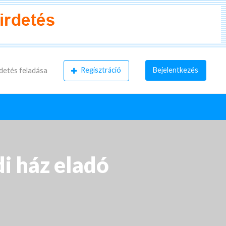
Regisztráció
Bejelentkezés
detés feladása
i ház eladó