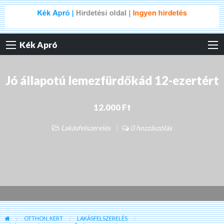
Kék Apró
Jó állapotú lemezfürdőkád 12-ezertért
12.000 Ft
Lakásfelszerelés
0 hozzászólás
OTTHON, KERT
LAKÁSFELSZERELÉS