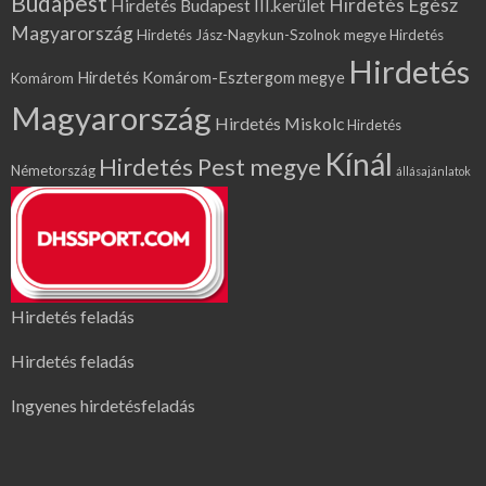
Budapest
Hirdetés Egész
Hirdetés Budapest III.kerület
Magyarország
Hirdetés Jász-Nagykun-Szolnok megye
Hirdetés
Hirdetés
Hirdetés Komárom-Esztergom megye
Komárom
Magyarország
Hirdetés Miskolc
Hirdetés
Kínál
Hirdetés Pest megye
Németország
állásajánlatok
Hirdetés feladás
Hirdetés feladás
Ingyenes hirdetésfeladás