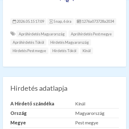
Hirdetés ID:
2026.05.15 17:09
5 nap, 6 óra
1276a073728a2034
Apróhirdetés Magyarország
Apróhirdetés Pest megye
Apróhirdetés Tököl
Hirdetés Magyarország
Hirdetés Pest megye
Hirdetés Tököl
Kínál
Hirdetés adatlapja
A Hirdető szándéka
Kínál
Ország
Magyarország
Megye
Pest megye