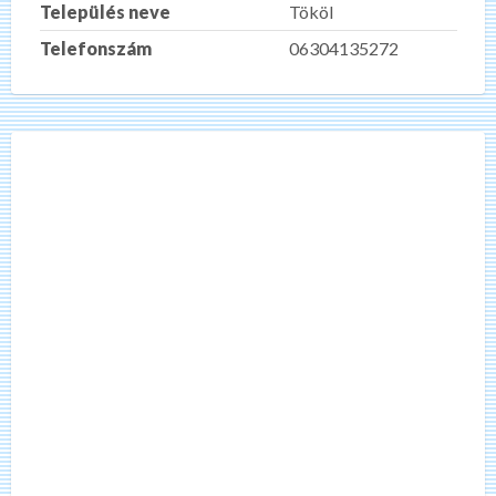
Település neve
Tököl
Telefonszám
06304135272