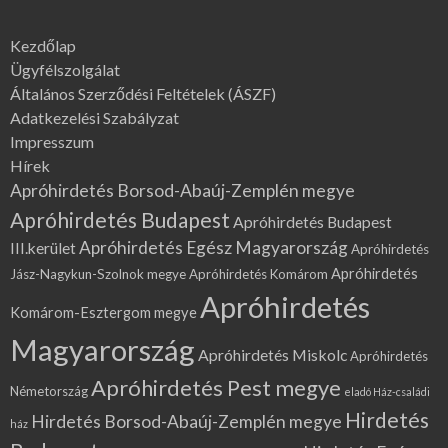
Kezdőlap
Ügyfélszolgálat
Általános Szerződési Feltételek (ÁSZF)
Adatkezelési Szabályzat
Impresszum
Hírek
Apróhirdetés Borsod-Abaúj-Zemplén megye
Apróhirdetés Budapest
Apróhirdetés Budapest
Apróhirdetés Egész Magyarország
III.kerület
Apróhirdetés
Apróhirdetés
Jász-Nagykun-Szolnok megye
Apróhirdetés Komárom
Apróhirdetés
Komárom-Esztergom megye
Magyarország
Apróhirdetés Miskolc
Apróhirdetés
Apróhirdetés Pest megye
Németország
eladó Ház-családi
Hirdetés
Hirdetés Borsod-Abaúj-Zemplén megye
ház