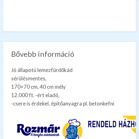
Bővebb információ
Jó állapotú lemezfürdőkád
sérülésmentes,
170×70 cm, 40 cm mély
12.000 ft. -ért eladó,
-csere is érdekel, építőanyagra pl. betonkefni