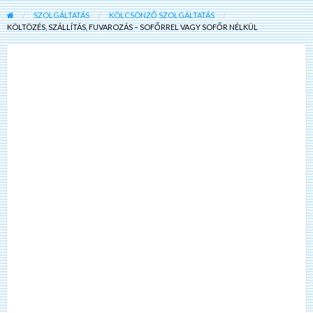
SZOLGÁLTATÁS
KÖLCSÖNZŐ SZOLGÁLTATÁS
KÖLTÖZÉS, SZÁLLÍTÁS, FUVAROZÁS – SOFŐRREL VAGY SOFŐR NÉLKÜL