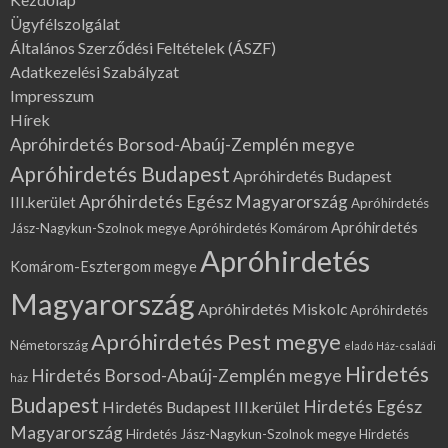
Ügyfélszolgálat
Általános Szerződési Feltételek (ÁSZF)
Adatkezelési Szabályzat
Impresszum
Hírek
Apróhirdetés Borsod-Abaúj-Zemplén megye
Apróhirdetés Budapest
Apróhirdetés Budapest
Apróhirdetés Egész Magyarország
III.kerület
Apróhirdetés
Apróhirdetés
Jász-Nagykun-Szolnok megye
Apróhirdetés Komárom
Apróhirdetés
Komárom-Esztergom megye
Magyarország
Apróhirdetés Miskolc
Apróhirdetés
Apróhirdetés Pest megye
Németország
eladó Ház-családi
Hirdetés
Hirdetés Borsod-Abaúj-Zemplén megye
ház
Budapest
Hirdetés Egész
Hirdetés Budapest III.kerület
Magyarország
Hirdetés Jász-Nagykun-Szolnok megye
Hirdetés