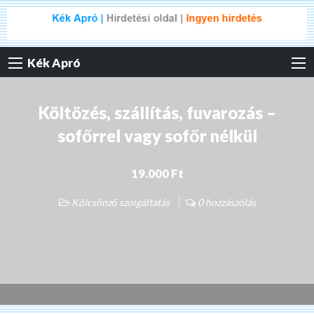
Kék Apró
Költözés, szállítás, fuvarozás –
sofőrrel vagy sofőr nélkül
19.000 Ft
Kölcsönző szolgáltatás
0 hozzászólás