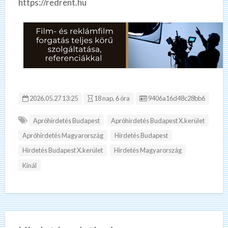
https://redrent.hu
Hirdetés ID:
2026.05.27 13:25
18 nap, 6 óra
9406a16d48c28bb6
Apróhirdetés Budapest
Apróhirdetés Budapest X.kerület
Apróhirdetés Magyarország
Hirdetés Budapest
Hirdetés Budapest X.kerület
Hirdetés Magyarország
Kínál