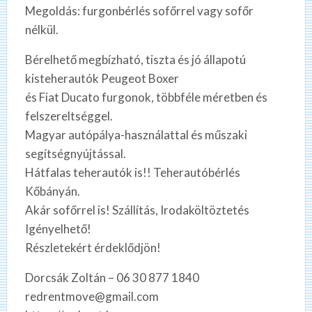
Megoldás: furgonbérlés sofőrrel vagy sofőr
nélkül.
Bérelhető megbízható, tiszta és jó állapotú
kisteherautók Peugeot Boxer
és Fiat Ducato furgonok, többféle méretben és
felszereltséggel.
Magyar autópálya-használattal és műszaki
segítségnyújtással.
Hátfalas teherautók is!! Teherautóbérlés
Kőbányán.
Akár sofőrrel is! Szállítás, Irodaköltöztetés
Igényelhető!
Részletekért érdeklődjön!
Dorcsák Zoltán – 06 30 877 1840
redrentmove@gmail.com