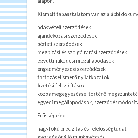
alapon.
Kiemelt tapasztalatom van az alábbi dokum
adásvételi szerződések
ajándékozási szerződések
bérleti szerződések
megbízási és szolgáltatási szerződések
együttműködési megállapodások
engedményezési szerződések
tartozáselismerő nyilatkozatok
fizetési felszólítások
közös megegyezéssel történő megszünteté
egyedi megállapodások, szerződésmódosít
Erősségeim:
nagyfokú precizitás és felelősségtudat
gyors és önálló munkavégzés