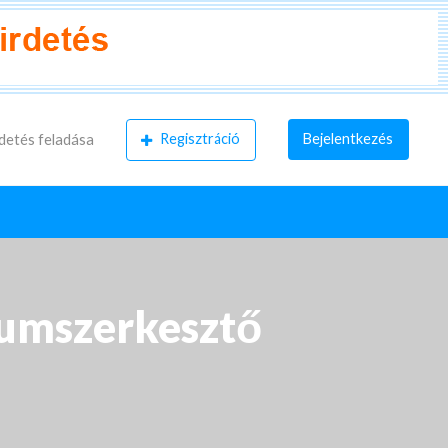
Regisztráció
Bejelentkezés
detés feladása
tumszerkesztő