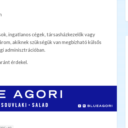
n
sok, ingatlanos cégek, társasházkezelők vagy
árom, akiknek szükségük van megbízható külsős
gi adminisztrációban.
ránt érdekel.