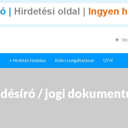
Hir
+ Hirdetés feladása
Külön szolgáltatások
GYIK
ődésíró / jogi dokumen