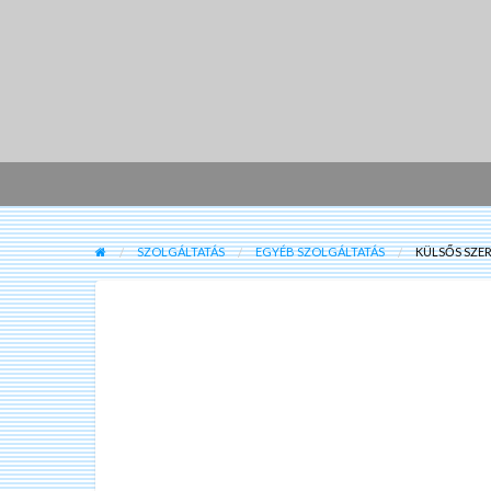
SZOLGÁLTATÁS
EGYÉB SZOLGÁLTATÁS
KÜLSŐS SZE