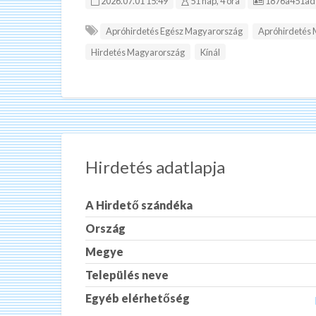
Hirdetés ID:
2026.07.01 15:49
51 nap, 4 óra
1876a451ad
Apróhirdetés Egész Magyarország
Apróhirdetés
Hirdetés Magyarország
Kínál
Hirdetés adatlapja
A Hirdető szándéka
Ország
Megye
Település neve
Egyéb elérhetőség