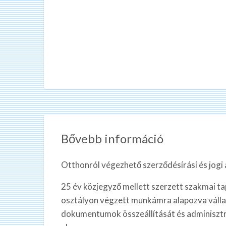
Bővebb információ
Otthonról végezhető szerződésírási és jogi 
25 év közjegyző mellett szerzett szakmai tap
osztályon végzett munkámra alapozva vállal
dokumentumok összeállítását és adminisztr