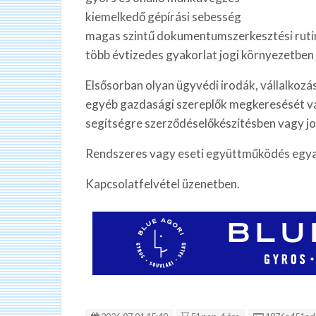
kiemelkedő gépírási sebesség
magas szintű dokumentumszerkesztési ruti
több évtizedes gyakorlat jogi környezetben
Elsősorban olyan ügyvédi irodák, vállalkozá
egyéb gazdasági szereplők megkeresését v
segítségre szerződéselőkészítésben vagy jo
Rendszeres vagy eseti együttműködés egya
Kapcsolatfelvétel üzenetben.