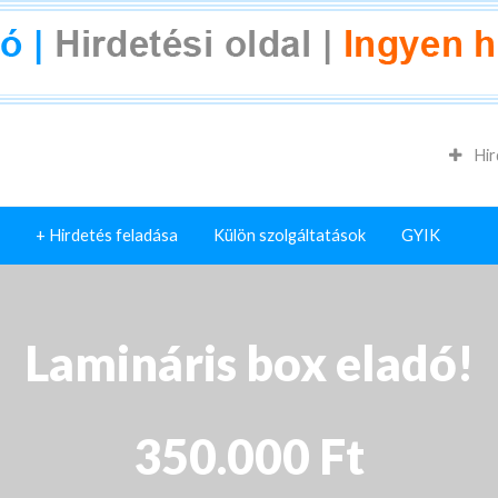
Hir
+ Hirdetés feladása
Külön szolgáltatások
GYIK
Lamináris box eladó!
350.000 Ft