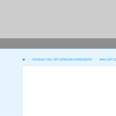
MŰSZAKI CIKK, GÉP, SZERSZÁM, BERENDEZÉS
IPARI GÉP, 