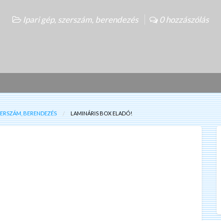
Ipari gép, szerszám, berendezés
0 hozzászólás
SZERSZÁM, BERENDEZÉS
LAMINÁRIS BOX ELADÓ!