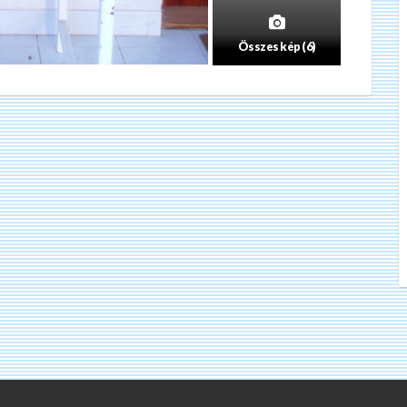
Összes kép (6)