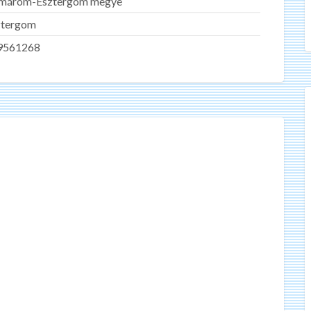
márom-Esztergom megye
ztergom
9561268