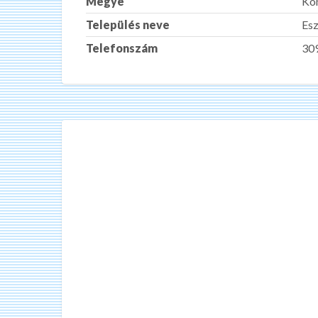
Megye
Ko
Település neve
Es
Telefonszám
30