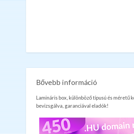
Bővebb információ
Lamináris box, különböző típusú és méretű k
bevizsgálva, garanciával eladók!