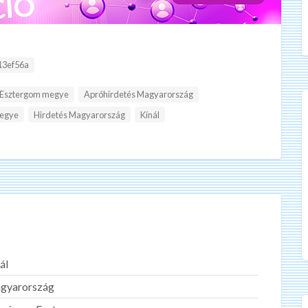
:
13ef56a
-Esztergom megye
Apróhirdetés Magyarország
megye
Hirdetés Magyarország
Kínál
ál
gyarország