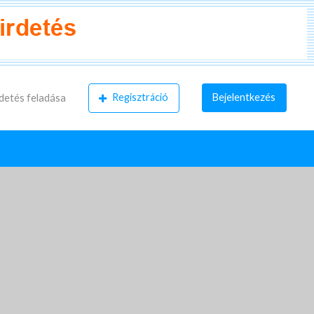
Regisztráció
Bejelentkezés
detés feladása