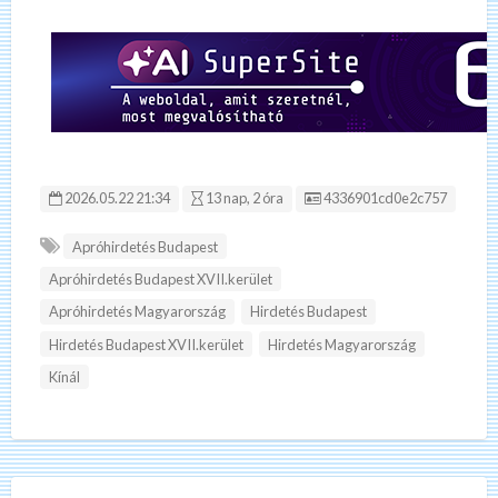
Hirdetés ID:
2026.05.22 21:34
13 nap, 2 óra
4336901cd0e2c757
Apróhirdetés Budapest
Apróhirdetés Budapest XVII.kerület
Apróhirdetés Magyarország
Hirdetés Budapest
Hirdetés Budapest XVII.kerület
Hirdetés Magyarország
Kínál