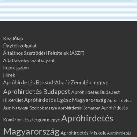
Kezdőlap
Ügyfélszolgálat
Általános Szerződési Feltételek (ÁSZF)
Adatkezelési Szabályzat
Impresszum
Hírek
Apróhirdetés Borsod-Abaúj-Zemplén megye
Apróhirdetés Budapest
Apróhirdetés Budapest
Apróhirdetés Egész Magyarország
III.kerület
Apróhirdetés
Apróhirdetés
Jász-Nagykun-Szolnok megye
Apróhirdetés Komárom
Apróhirdetés
Komárom-Esztergom megye
Magyarország
Apróhirdetés Miskolc
Apróhirdetés