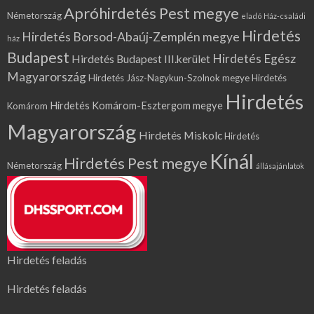
Apróhirdetés Pest megye
Németország
eladó Ház-családi
Hirdetés
Hirdetés Borsod-Abaúj-Zemplén megye
ház
Budapest
Hirdetés Egész
Hirdetés Budapest III.kerület
Magyarország
Hirdetés Jász-Nagykun-Szolnok megye
Hirdetés
Hirdetés
Hirdetés Komárom-Esztergom megye
Komárom
Magyarország
Hirdetés Miskolc
Hirdetés
Kínál
Hirdetés Pest megye
Németország
állásajánlatok
Hirdetés feladás
Hirdetés feladás