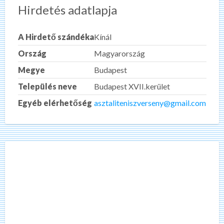
Hirdetés adatlapja
A Hirdető szándéka
Kínál
Ország
Magyarország
Megye
Budapest
Település neve
Budapest XVII.kerület
Egyéb elérhetőség
asztaliteniszverseny@gmail.com