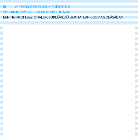
ÖLTÖZKÖDÉS, DIVAT, KIEGÉSZÍTŐK
SPECIÁLIS-, SPORT-, SZABADIDŐS RUHÁZAT
LI-NING PROFESSZIONÁLIS CSUKLÓVÉDŐ BONTATLAN CSOMAGOLÁSÁBAN