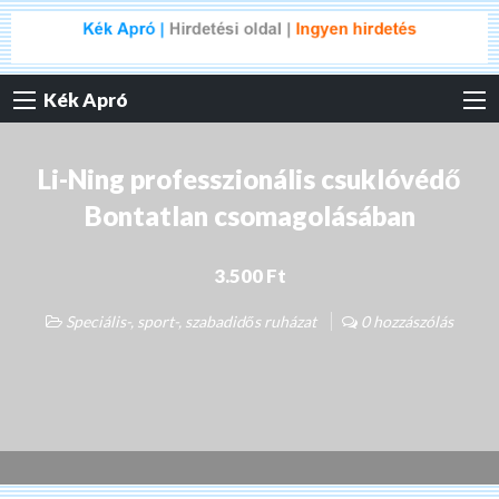
Kék Apró
Li-Ning professzionális csuklóvédő
Bontatlan csomagolásában
3.500 Ft
Speciális-, sport-, szabadidős ruházat
0 hozzászólás