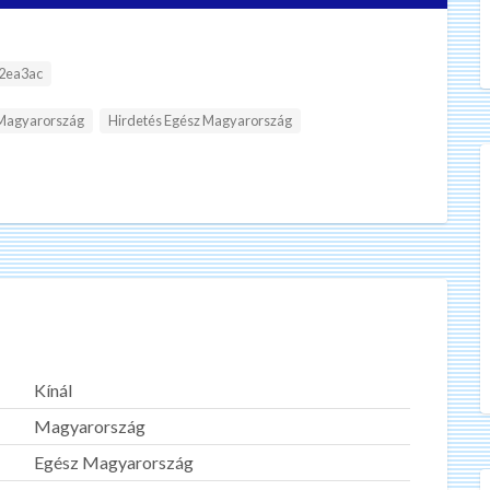
2ea3ac
 Magyarország
Hirdetés Egész Magyarország
Kínál
Magyarország
Egész Magyarország