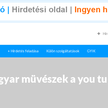
Hir
+ Hirdetés feladása
Külön szolgáltatások
GYIK
yar müvészek a you t