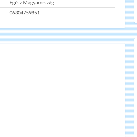
Egész Magyarország
06304759851