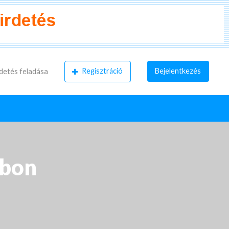
Regisztráció
Bejelentkezés
detés feladása
ubon