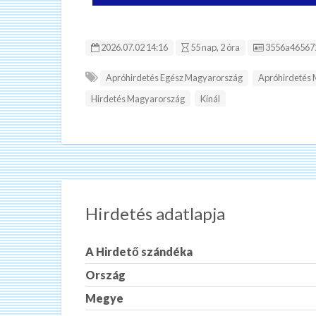
Hirdetés ID:
2026.07.02 14:16
55 nap, 2 óra
3556a46567
Apróhirdetés Egész Magyarország
Apróhirdetés
Hirdetés Magyarország
Kínál
Hirdetés adatlapja
A Hirdető szándéka
Ország
Megye