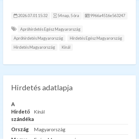
Hirdetés ID:
2026.07.01 15:32
54 nap, 5 óra
9966a4516e563247
Apróhirdetés Egész Magyarország
Apróhirdetés Magyarország
Hirdetés Egész Magyarország
Hirdetés Magyarország
Kínál
Hirdetés adatlapja
A
Hirdető
Kínál
szándéka
Ország
Magyarország