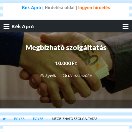
Kék Apró
Megbízható szolgáltatás
10.000 Ft
Egyéb
0 hozzászólás
EGYÉB
EGYÉB
MEGBÍZHATÓ SZOLGÁLTATÁS