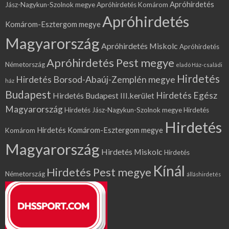
Apróhirdetés
Jász-Nagykun-Szolnok megye
Apróhirdetés Komárom
Apróhirdetés
Komárom-Esztergom megye
Magyarország
Apróhirdetés Miskolc
Apróhirdetés
Apróhirdetés Pest megye
Németország
eladó Ház-családi
Hirdetés
Hirdetés Borsod-Abaúj-Zemplén megye
ház
Budapest
Hirdetés Egész
Hirdetés Budapest III.kerület
Magyarország
Hirdetés Jász-Nagykun-Szolnok megye
Hirdetés
Hirdetés
Hirdetés Komárom-Esztergom megye
Komárom
Magyarország
Hirdetés Miskolc
Hirdetés
Kínál
Hirdetés Pest megye
Németország
álláshirdetés