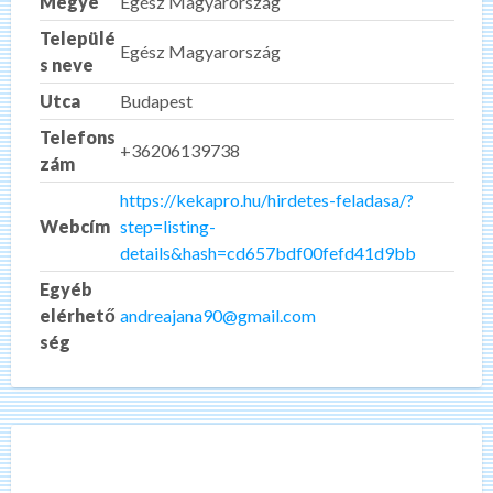
Megye
Egész Magyarország
Települé
Egész Magyarország
s neve
Utca
Budapest
Telefons
+36206139738
zám
https://kekapro.hu/hirdetes-feladasa/?
Webcím
step=listing-
details&hash=cd657bdf00fefd41d9bb
Egyéb
elérhető
andreajana90@gmail.com
ség