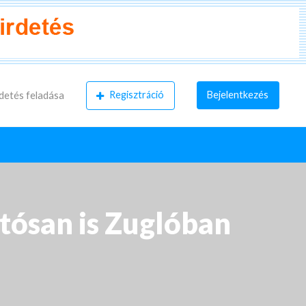
Regisztráció
Bejelentkezés
detés feladása
tósan is Zuglóban