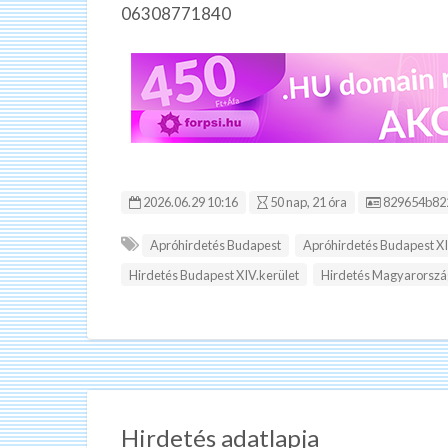
06308771840
Hirdetés ID
2026.06.29 10:16
50 nap, 21 óra
829654b82
Apróhirdetés Budapest
Apróhirdetés Budapest XI
Hirdetés Budapest XIV.kerület
Hirdetés Magyarorszá
Hirdetés adatlapja