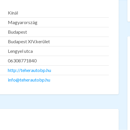
Kínál
Magyarország
Budapest
Budapest XIV.kerület
Lengyel utca
06308771840
http://teherautobp.hu
info@teherautobp.hu