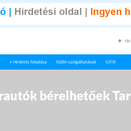
Hir
+ Hirdetés feladása
Külön szolgáltatások
GYIK
autók bérelhetőek Tar