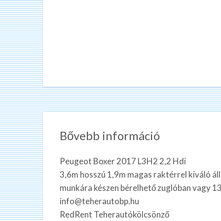
Bővebb információ
Peugeot Boxer 2017 L3H2 2,2 Hdi
3,6m hosszú 1,9m magas raktérrel kiváló ál
munkára készen bérelhető zuglóban vagy 13.
info@teherautobp.hu
RedRent Teherautókölcsönző