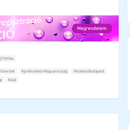
:
275976e
V.kerület
Apróhirdetés Magyarország
Hirdetés Budapest
g
Kínál