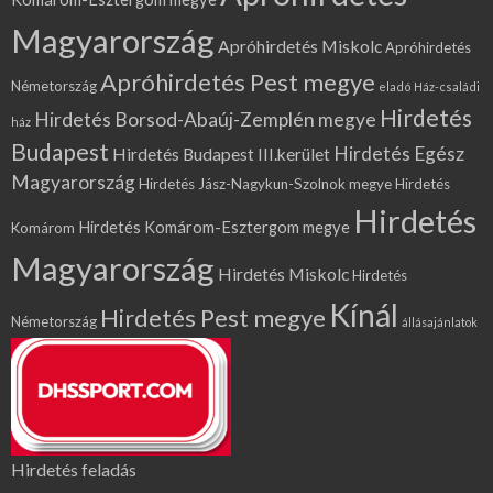
Magyarország
Apróhirdetés Miskolc
Apróhirdetés
Apróhirdetés Pest megye
Németország
eladó Ház-családi
Hirdetés
Hirdetés Borsod-Abaúj-Zemplén megye
ház
Budapest
Hirdetés Egész
Hirdetés Budapest III.kerület
Magyarország
Hirdetés Jász-Nagykun-Szolnok megye
Hirdetés
Hirdetés
Hirdetés Komárom-Esztergom megye
Komárom
Magyarország
Hirdetés Miskolc
Hirdetés
Kínál
Hirdetés Pest megye
Németország
állásajánlatok
Hirdetés feladás