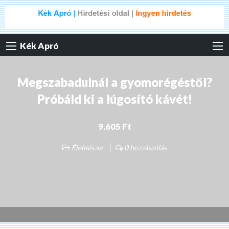
Kék Apró
Megszabadulnál a gyomorégéstől?
Próbáld ki a lúgosító kávét!
9.605 Ft
Élelmiszer
0 hozzászólás