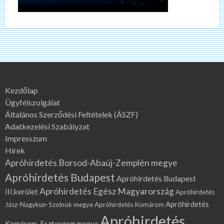
Kezdőlap
Ügyfélszolgálat
Általános Szerződési Feltételek (ÁSZF)
Adatkezelési Szabályzat
Impresszum
Hírek
Apróhirdetés Borsod-Abaúj-Zemplén megye
Apróhirdetés Budapest
Apróhirdetés Budapest
Apróhirdetés Egész Magyarország
III.kerület
Apróhirdetés
Apróhirdetés
Jász-Nagykun-Szolnok megye
Apróhirdetés Komárom
Apróhirdetés
Komárom-Esztergom megye