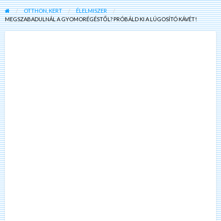
OTTHON, KERT
ÉLELMISZER
MEGSZABADULNÁL A GYOMORÉGÉSTŐL? PRÓBÁLD KI A LÚGOSÍTÓ KÁVÉT!