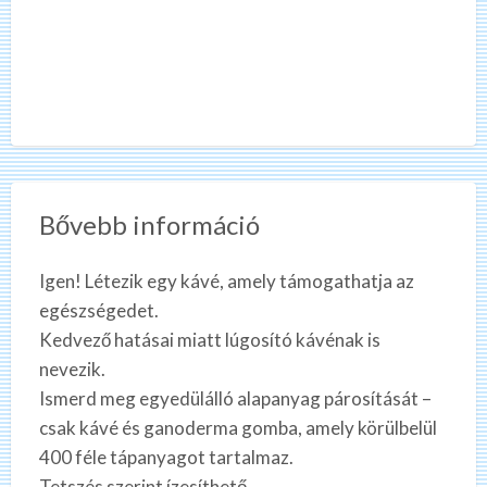
Bővebb információ
Igen! Létezik egy kávé, amely támogathatja az
egészségedet.
Kedvező hatásai miatt lúgosító kávénak is
nevezik.
Ismerd meg egyedülálló alapanyag párosítását –
csak kávé és ganoderma gomba, amely körülbelül
400 féle tápanyagot tartalmaz.
Tetszés szerint ízesíthető.