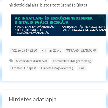
hirdetőoldal által biztosított üzenő felületet.
Hirdetés ID:
2026.05.17 22:20
7 nap, 22 óra
37365ff2271b0879
Apróhirdetés Budapest
Apróhirdetés Magyarország
Hirdetés Budapest
Hirdetés Magyarország
Kínál
Hirdetés adatlapja