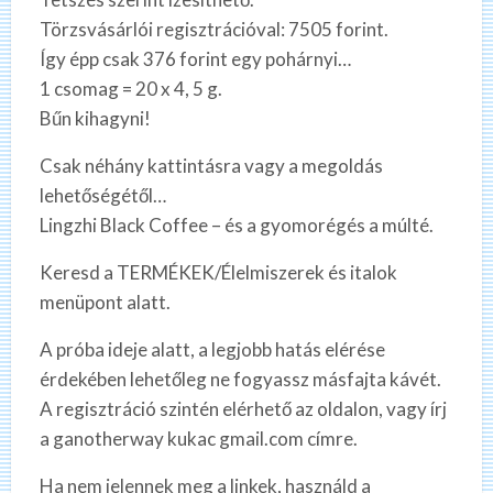
Törzsvásárlói regisztrációval: 7505 forint.
Így épp csak 376 forint egy pohárnyi…
1 csomag = 20 x 4, 5 g.
Bűn kihagyni!
Csak néhány kattintásra vagy a megoldás
lehetőségétől…
Lingzhi Black Coffee – és a gyomorégés a múlté.
Keresd a TERMÉKEK/Élelmiszerek és italok
menüpont alatt.
A próba ideje alatt, a legjobb hatás elérése
érdekében lehetőleg ne fogyassz másfajta kávét.
A regisztráció szintén elérhető az oldalon, vagy írj
a ganotherway kukac gmail.com címre.
Ha nem jelennek meg a linkek, használd a