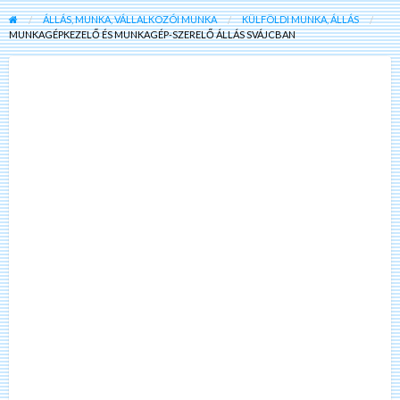
ÁLLÁS, MUNKA, VÁLLALKOZÓI MUNKA
KÜLFÖLDI MUNKA, ÁLLÁS
MUNKAGÉPKEZELŐ ÉS MUNKAGÉP-SZERELŐ ÁLLÁS SVÁJCBAN