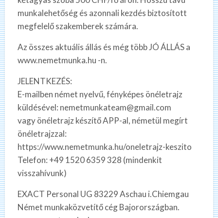
munkalehetőség és azonnali kezdés biztosított
megfelelő szakemberek számára.
Az összes aktuális állás és még több JÓ ÁLLÁS a
www.nemetmunka.hu -n.
JELENTKEZÉS:
E-mailben német nyelvű, fényképes önéletrajz
küldésével: nemetmunkateam@gmail.com
vagy önéletrajz készítő APP-al, németül megírt
önéletrajzzal:
https://www.nemetmunka.hu/oneletrajz-keszito
Telefon: +49 1520 6359 328 (mindenkit
visszahívunk)
EXACT Personal UG 83229 Aschau i.Chiemgau
Német munkaközvetítő cég Bajorországban.