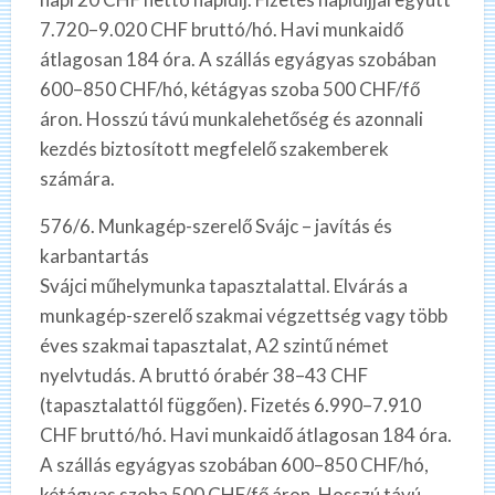
7.720–9.020 CHF bruttó/hó. Havi munkaidő
átlagosan 184 óra. A szállás egyágyas szobában
600–850 CHF/hó, kétágyas szoba 500 CHF/fő
áron. Hosszú távú munkalehetőség és azonnali
kezdés biztosított megfelelő szakemberek
számára.
576/6. Munkagép-szerelő Svájc – javítás és
karbantartás
Svájci műhelymunka tapasztalattal. Elvárás a
munkagép-szerelő szakmai végzettség vagy több
éves szakmai tapasztalat, A2 szintű német
nyelvtudás. A bruttó órabér 38–43 CHF
(tapasztalattól függően). Fizetés 6.990–7.910
CHF bruttó/hó. Havi munkaidő átlagosan 184 óra.
A szállás egyágyas szobában 600–850 CHF/hó,
kétágyas szoba 500 CHF/fő áron. Hosszú távú