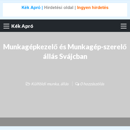
Kék Apró
Munkagépkezelő és Munkagép-szerelő
állás Svájcban
Külföldi munka, állás
0 hozzászólás