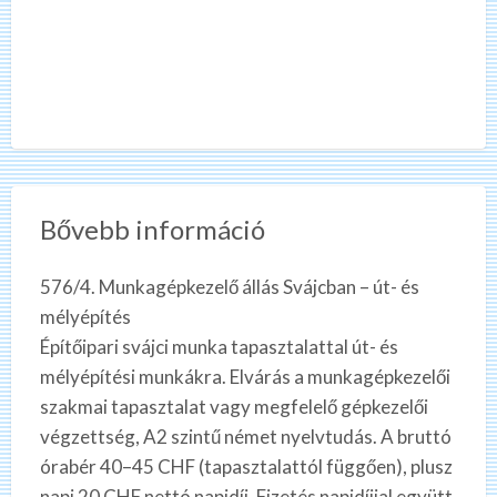
Bővebb információ
576/4. Munkagépkezelő állás Svájcban – út- és
mélyépítés
Építőipari svájci munka tapasztalattal út- és
mélyépítési munkákra. Elvárás a munkagépkezelői
szakmai tapasztalat vagy megfelelő gépkezelői
végzettség, A2 szintű német nyelvtudás. A bruttó
órabér 40–45 CHF (tapasztalattól függően), plusz
napi 20 CHF nettó napidíj. Fizetés napidíjjal együtt