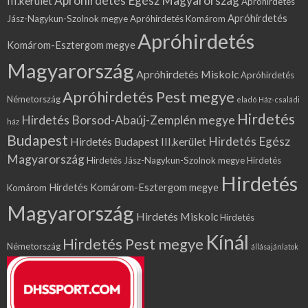
Apróhirdetés Egész Magyarország
III.kerület
Apróhirdetés
Apróhirdetés
Jász-Nagykun-Szolnok megye
Apróhirdetés Komárom
Apróhirdetés
Komárom-Esztergom megye
Magyarország
Apróhirdetés Miskolc
Apróhirdetés
Apróhirdetés Pest megye
Németország
eladó Ház-családi
Hirdetés
Hirdetés Borsod-Abaúj-Zemplén megye
ház
Budapest
Hirdetés Egész
Hirdetés Budapest III.kerület
Magyarország
Hirdetés Jász-Nagykun-Szolnok megye
Hirdetés
Hirdetés
Hirdetés Komárom-Esztergom megye
Komárom
Magyarország
Hirdetés Miskolc
Hirdetés
Kínál
Hirdetés Pest megye
Németország
állásajánlatok