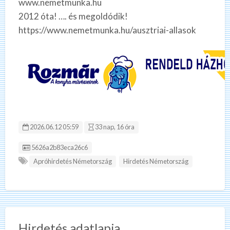
www.nemetmunka.hu
2012 óta! …. és megoldódik!
https://www.nemetmunka.hu/ausztriai-allasok
2026.06.12 05:59
33 nap, 16 óra
Hirdetés ID:
5626a2b83eca26c6
Apróhirdetés Németország
Hirdetés Németország
Hirdetés adatlapja