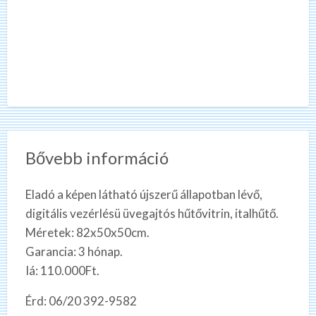
Bővebb információ
Eladó a képen látható újszerű állapotban lévő,
digitális vezérlésü üvegajtós hűtővitrin, italhűtő.
Méretek: 82x50x50cm.
Garancia: 3 hónap.
Iá: 110.000Ft.
Érd: 06/20 392-9582