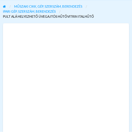
MŰSZAKI CIKK, GÉP, SZERSZÁM, BERENDEZÉS
IPARI GÉP, SZERSZÁM, BERENDEZÉS
PULT ALÁ HELYEZHETŐ ÜVEGAJTÓS HŰTŐVITRIN ITALHŰTŐ