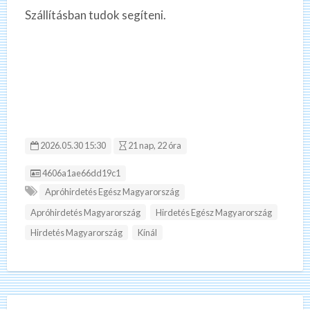
Szállításban tudok segíteni.
2026.05.30 15:30
21 nap, 22 óra
Hirdetés ID:
4606a1ae66dd19c1
Apróhirdetés Egész Magyarország
Apróhirdetés Magyarország
Hirdetés Egész Magyarország
Hirdetés Magyarország
Kínál