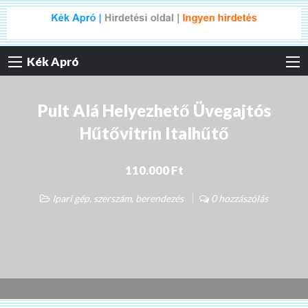
Kék Apró
Pult Alá Helyezhető Üvegajtós
Hűtővitrin Italhűtő
110.000 Ft
Ipari gép, szerszám, berendezés
0 hozzászólás