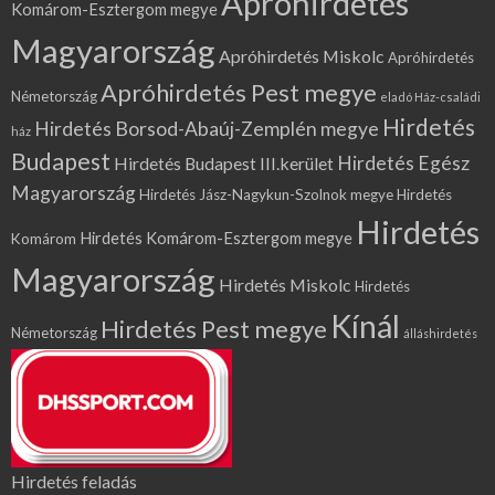
Apróhirdetés
Komárom-Esztergom megye
Magyarország
Apróhirdetés Miskolc
Apróhirdetés
Apróhirdetés Pest megye
Németország
eladó Ház-családi
Hirdetés
Hirdetés Borsod-Abaúj-Zemplén megye
ház
Budapest
Hirdetés Egész
Hirdetés Budapest III.kerület
Magyarország
Hirdetés Jász-Nagykun-Szolnok megye
Hirdetés
Hirdetés
Hirdetés Komárom-Esztergom megye
Komárom
Magyarország
Hirdetés Miskolc
Hirdetés
Kínál
Hirdetés Pest megye
Németország
álláshirdetés
Hirdetés feladás