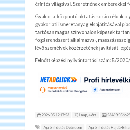
érintés világával. Szeretnének emberekkel fo
Gyakorlatközpontú oktatás során célunk oly
gyakorlati ismeretanyag elsajátításával pi
tartósan magas színvonalon képesek tartani.
fogásrendszert alkalmazva-, masszázsszolgá
lévő személyek közérzetének javítását, eg
Felnőttképzési nyilvántartási szám: B/202
Hirdetés ID:
2026.05.12 17:53
1 nap, 4 óra
53465f056b2
Apróhirdetés Debrecen
Apróhirdetés Hajdú-Bih