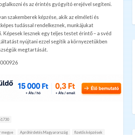
glalkozni és az érintés gyógyító erejével segíteni.
an szakemberek képzése, akik az elméleti és
acképes tudással rendelkeznek, munkájukat
 Képesek lesznek egy teljes testet érintő – a svéd
ltatást nyújtani ezzel segítik a környezetükben
észségük megtartását.
0/000926
51730
ar megye
Apróhirdetés Magyarország
fizetős képzések