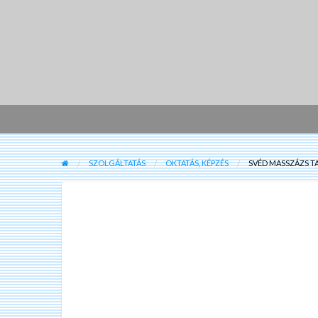
SZOLGÁLTATÁS
OKTATÁS, KÉPZÉS
SVÉD MASSZÁZS T