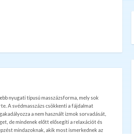
tebb nyugati típusú masszázsforma, mely sok
rte. A svédmasszázs csökkenti a fájdalmat
megakadályozza a nem használt izmok sorvadását,
et, de mindenek előtt elősegíti a relaxációt és
 képzést mindazoknak, akik most ismerkednek az