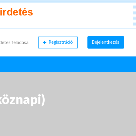
Regisztráció
Bejelentkezés
detés feladása
köznapi)