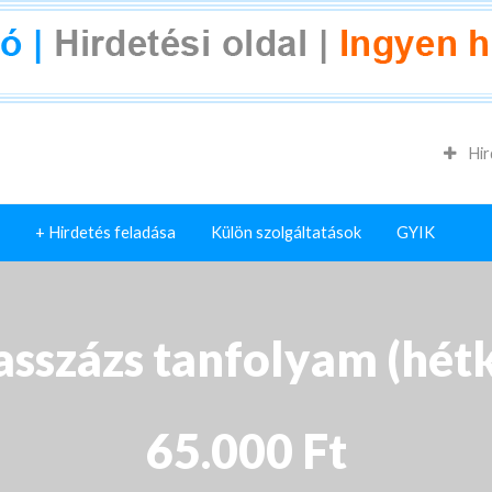
Hir
+ Hirdetés feladása
Külön szolgáltatások
GYIK
sszázs tanfolyam (hét
65.000 Ft