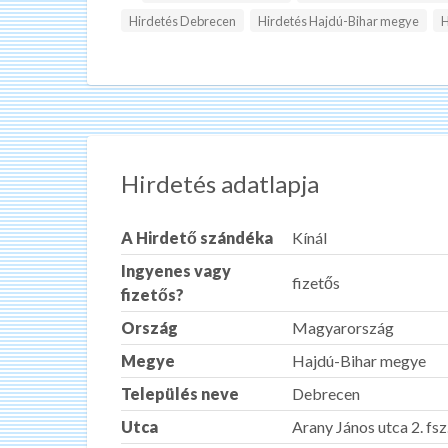
Hirdetés Debrecen
Hirdetés Hajdú-Bihar megye
H
Hirdetés adatlapja
A Hirdető szándéka
Kínál
Ingyenes vagy
fizetős
fizetős?
Ország
Magyarország
Megye
Hajdú-Bihar megye
Település neve
Debrecen
Utca
Arany János utca 2. fsz.