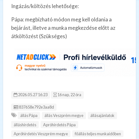
Ingázás/költözés lehetősége:
Pápa: megbízható módon meg kell oldania a
bejárást, illetve a munka megkezdése előtt az
átköltözést (Szükséges)
2026.05.27 16:23
16 nap, 22 óra
Hirdetés ID:
837658e792e3aa8d
állás Pápa
állás Veszprém megye
állásajánlatok
álláshirdetés
Apróhirdetés Pápa
Apróhirdetés Veszprém megye
főállás teljes munkaidőben