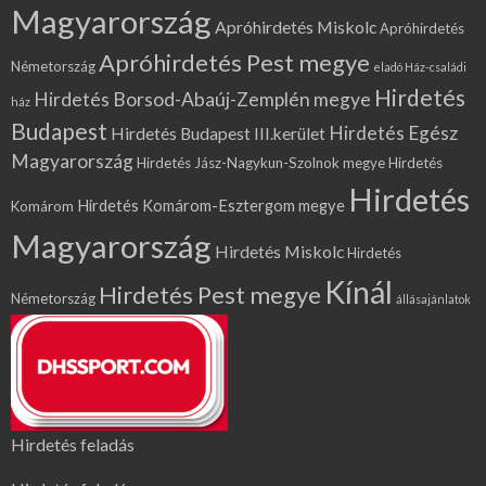
Magyarország
Apróhirdetés Miskolc
Apróhirdetés
Apróhirdetés Pest megye
Németország
eladó Ház-családi
Hirdetés
Hirdetés Borsod-Abaúj-Zemplén megye
ház
Budapest
Hirdetés Egész
Hirdetés Budapest III.kerület
Magyarország
Hirdetés Jász-Nagykun-Szolnok megye
Hirdetés
Hirdetés
Hirdetés Komárom-Esztergom megye
Komárom
Magyarország
Hirdetés Miskolc
Hirdetés
Kínál
Hirdetés Pest megye
Németország
állásajánlatok
Hirdetés feladás