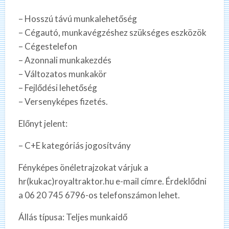
– Hosszú távú munkalehetőség
– Cégautó, munkavégzéshez szükséges eszközök
– Cégestelefon
– Azonnali munkakezdés
– Változatos munkakör
– Fejlődési lehetőség
– Versenyképes fizetés.
Előnyt jelent:
– C+E kategóriás jogosítvány
Fényképes önéletrajzokat várjuk a
hr(kukac)royaltraktor.hu e-mail címre. Érdeklődni
a 06 20 745 6796-os telefonszámon lehet.
Állás típusa: Teljes munkaidő