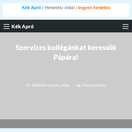
Kék Apró
Szervízes kollégánkat keressük
Pápára!
Belföldi munka, állás
0 hozzászólás