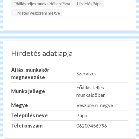
Főállás teljes munkaidőben Pápa
Hirdetés Pápa
Hirdetés Veszprém megye
Hirdetés adatlapja
Állás, munkakör
Szervízes
megnevezése
Főállás teljes
Munka jellege
munkaidőben
Megye
Veszprém megye
Település neve
Pápa
Telefonszám
06207456796