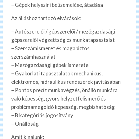
– Gépek helyszíni beüzemelése, átadása
Az álláshoz tartozó elvárások:
– Autószerelői / gépszerelői / mezőgazdasági
gépszerelői végzettség és munkatapasztalat
– Szerszámismeret és magabiztos
szerszámhasználat
– Mezőgazdasági gépek ismerete
– Gyakorlati tapasztalatok mechanikus,
elektromos, hidraulikus rendszerek javításában
– Pontos precíz munkavégzés, önálló munkára
való képesség, gyors helyzetfelismerő és
problémamegoldó képesség, megbízhatóság
– B kategóriás jogosítvány
– Önállóság
Amit kínálunk: