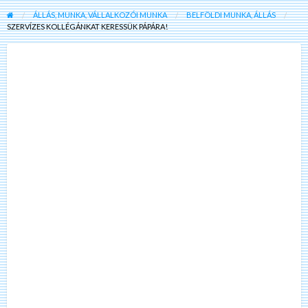
ÁLLÁS, MUNKA, VÁLLALKOZÓI MUNKA
BELFÖLDI MUNKA, ÁLLÁS
SZERVÍZES KOLLÉGÁNKAT KERESSÜK PÁPÁRA!