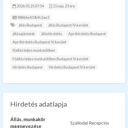
2026.05.25 07:54
15 nap, 23 óra
Hirdetés ID:
48866e433b9c2ae3
állás Budapest
állás Budapest IV.kerület
állásajánlatok
álláshirdetés
Apróhirdetés Budapest
Apróhirdetés Budapest IV.kerület
főállás teljes munkaidőben
Főállás teljes munkaidőben Budapest IV.kerület
Hirdetés Budapest
Hirdetés Budapest IV.kerület
Hirdetés adatlapja
Állás, munkakör
Szállodai Recepciós
megnevezése