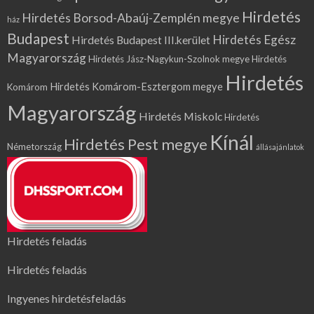
Hirdetés
Hirdetés Borsod-Abaúj-Zemplén megye
ház
Budapest
Hirdetés Egész
Hirdetés Budapest III.kerület
Magyarország
Hirdetés Jász-Nagykun-Szolnok megye
Hirdetés
Hirdetés
Hirdetés Komárom-Esztergom megye
Komárom
Magyarország
Hirdetés Miskolc
Hirdetés
Kínál
Hirdetés Pest megye
Németország
állásajánlatok
Hirdetés feladás
Hirdetés feladás
Ingyenes hirdetésfeladás