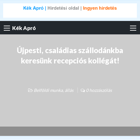
Kék Apró
Újpesti, családias szállodánkba
keresünk recepciós kollégát!
Belföldi munka, állás
0 hozzászólás