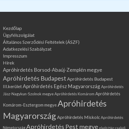
Kezdőlap
Ügyfélszolgálat
Általános Szerződési Feltételek (ÁSZF)
Adatkezelési Szabályzat
Impresszum
Hírek
Apróhirdetés Borsod-Abaúj-Zemplén megye
Apróhirdetés Budapest
Apróhirdetés Budapest
Apróhirdetés Egész Magyarország
III.kerület
Apróhirdetés
Apróhirdetés
Jász-Nagykun-Szolnok megye
Apróhirdetés Komárom
Apróhirdetés
Komárom-Esztergom megye
Magyarország
Apróhirdetés Miskolc
Apróhirdetés
Apróhirdetés Pest megye
Németország
eladó Ház-családi