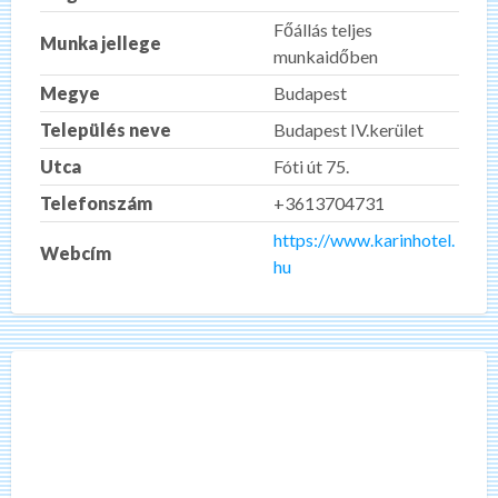
Főállás teljes
Munka jellege
munkaidőben
Megye
Budapest
Település neve
Budapest IV.kerület
Utca
Fóti út 75.
Telefonszám
+3613704731
https://www.karinhotel.
Webcím
hu