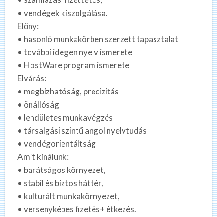
• vendégek kiszolgálása.
Előny:
• hasonló munkakörben szerzett tapasztalat
• további idegen nyelv ismerete
• HostWare program ismerete
Elvárás:
• megbízhatóság, precizitás
• önállóság
• lendületes munkavégzés
• társalgási szintű angol nyelvtudás
• vendégorientáltság
Amit kínálunk:
• barátságos környezet,
• stabil és biztos háttér,
• kulturált munkakörnyezet,
• versenyképes fizetés+ étkezés.