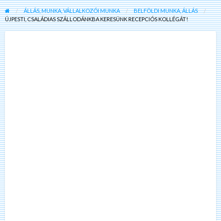
ÁLLÁS, MUNKA, VÁLLALKOZÓI MUNKA
BELFÖLDI MUNKA, ÁLLÁS
ÚJPESTI, CSALÁDIAS SZÁLLODÁNKBA KERESÜNK RECEPCIÓS KOLLÉGÁT!