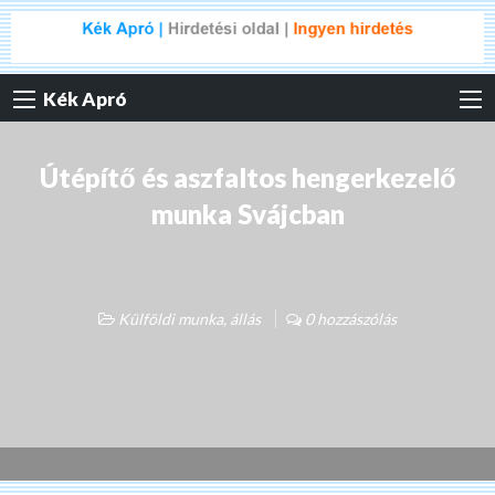
Kék Apró
Útépítő és aszfaltos hengerkezelő
munka Svájcban
Külföldi munka, állás
0 hozzászólás