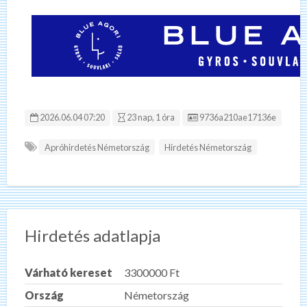
Hirdetés ID:
2026.06.04 07:20
23 nap, 1 óra
9736a210ae17136e
Apróhirdetés Németország
Hirdetés Németország
Hirdetés adatlapja
Várható kereset
3300000 Ft
Ország
Németország