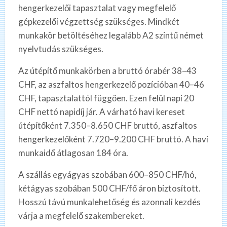
hengerkezelői tapasztalat vagy megfelelő
gépkezelői végzettség szükséges. Mindkét
munkakör betöltéséhez legalább A2 szintű német
nyelvtudás szükséges.
Az útépítő munkakörben a bruttó órabér 38–43
CHF, az aszfaltos hengerkezelő pozícióban 40–46
CHF, tapasztalattól függően. Ezen felül napi 20
CHF nettó napidíj jár. A várható havi kereset
útépítőként 7.350–8.650 CHF bruttó, aszfaltos
hengerkezelőként 7.720–9.200 CHF bruttó. A havi
munkaidő átlagosan 184 óra.
A szállás egyágyas szobában 600–850 CHF/hó,
kétágyas szobában 500 CHF/fő áron biztosított.
Hosszú távú munkalehetőség és azonnali kezdés
várja a megfelelő szakembereket.