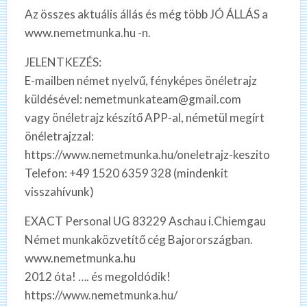
Az összes aktuális állás és még több JÓ ÁLLÁS a
www.nemetmunka.hu -n.
JELENTKEZÉS:
E-mailben német nyelvű, fényképes önéletrajz
küldésével: nemetmunkateam@gmail.com
vagy önéletrajz készítő APP-al, németül megírt
önéletrajzzal:
https://www.nemetmunka.hu/oneletrajz-keszito
Telefon: +49 1520 6359 328 (mindenkit
visszahívunk)
EXACT Personal UG 83229 Aschau i.Chiemgau
Német munkaközvetítő cég Bajorországban.
www.nemetmunka.hu
2012 óta! …. és megoldódik!
https://www.nemetmunka.hu/