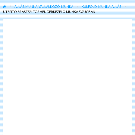
ÁLLÁS, MUNKA, VÁLLALKOZÓI MUNKA
KÜLFÖLDI MUNKA, ÁLLÁS
ÚTÉPÍTŐ ÉS ASZFALTOS HENGERKEZELŐ MUNKA SVÁJCBAN