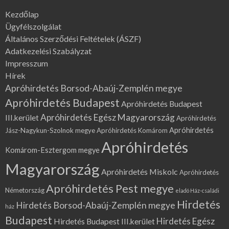
Kezdőlap
Ügyfélszolgálat
Általános Szerződési Feltételek (ÁSZF)
Adatkezelési Szabályzat
Impresszum
Hírek
Apróhirdetés Borsod-Abaúj-Zemplén megye
Apróhirdetés Budapest
Apróhirdetés Budapest
Apróhirdetés Egész Magyarország
III.kerület
Apróhirdetés
Apróhirdetés
Jász-Nagykun-Szolnok megye
Apróhirdetés Komárom
Apróhirdetés
Komárom-Esztergom megye
Magyarország
Apróhirdetés Miskolc
Apróhirdetés
Apróhirdetés Pest megye
Németország
eladó Ház-családi
Hirdetés
Hirdetés Borsod-Abaúj-Zemplén megye
ház
Budapest
Hirdetés Egész
Hirdetés Budapest III.kerület