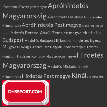
Apróhirdetés
Komárom-Esztergom megye
Magyarország
Apróhirdetés Miskolc
Apróhirdetés
Apróhirdetés Pest megye
Németország
eladó Ház-családi
Hirdetés
Hirdetés Borsod-Abaúj-Zemplén megye
ház
Budapest
Hirdetés Egész
Hirdetés Budapest III.kerület
Magyarország
Hirdetés Jász-Nagykun-Szolnok megye
Hirdetés
Hirdetés
Hirdetés Komárom-Esztergom megye
Komárom
Magyarország
Hirdetés Miskolc
Hirdetés
Kínál
Hirdetés Pest megye
Németország
állásajánlatok