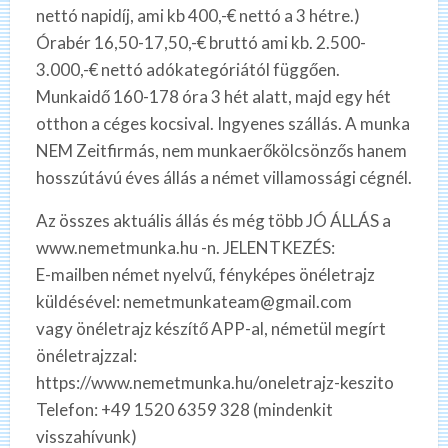
nettó napidíj, ami kb 400,-€ nettó a 3 hétre.)
Órabér 16,50-17,50,-€ bruttó ami kb. 2.500-
3.000,-€ nettó adókategóriától függően.
Munkaidő 160-178 óra 3 hét alatt, majd egy hét
otthon a céges kocsival. Ingyenes szállás. A munka
NEM Zeitfirmás, nem munkaerőkölcsönzős hanem
hosszútávú éves állás a német villamossági cégnél.
Az összes aktuális állás és még több JÓ ÁLLÁS a
www.nemetmunka.hu -n. JELENTKEZÉS:
E-mailben német nyelvű, fényképes önéletrajz
küldésével: nemetmunkateam@gmail.com
vagy önéletrajz készítő APP-al, németül megírt
önéletrajzzal:
https://www.nemetmunka.hu/oneletrajz-keszito
Telefon: +49 1520 6359 328 (mindenkit
visszahívunk)