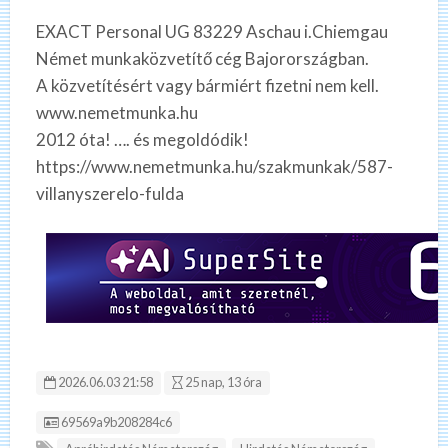
EXACT Personal UG 83229 Aschau i.Chiemgau
Német munkaközvetítő cég Bajorországban.
A közvetítésért vagy bármiért fizetni nem kell.
www.nemetmunka.hu
2012 óta! …. és megoldódik!
https://www.nemetmunka.hu/szakmunkak/587-
villanyszerelo-fulda
2026.06.03 21:58
25 nap, 13 óra
Hirdetés ID:
69569a9b208284c6