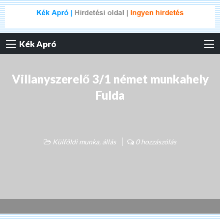
Kék Apró
Villanyszerelő 3/1 német munkahely
Fulda
Külföldi munka, állás
0 hozzászólás