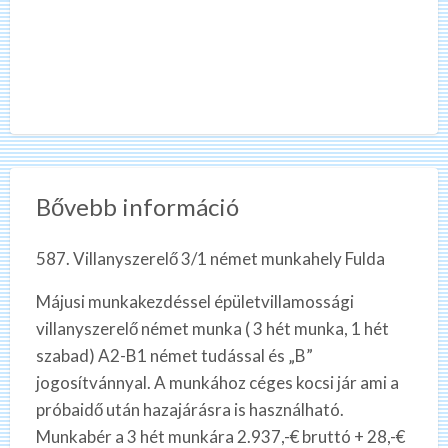
Bővebb információ
587. Villanyszerelő 3/1 német munkahely Fulda
Májusi munkakezdéssel épületvillamossági
villanyszerelő német munka ( 3 hét munka, 1 hét
szabad) A2-B1 német tudással és „B”
jogosítvánnyal. A munkához céges kocsi jár ami a
próbaidő után hazajárásra is használható.
Munkabér a 3 hét munkára 2.937,-€ bruttó + 28,-€