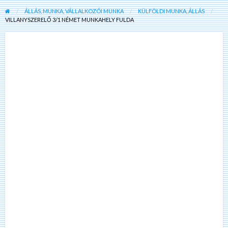
ÁLLÁS, MUNKA, VÁLLALKOZÓI MUNKA
KÜLFÖLDI MUNKA, ÁLLÁS
VILLANYSZERELŐ 3/1 NÉMET MUNKAHELY FULDA