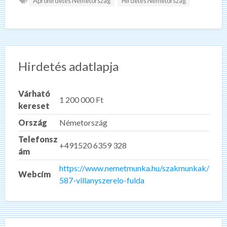
Apróhirdetés Németország
Hirdetés Németország
Hirdetés adatlapja
Várható
1 200 000 Ft
kereset
Ország
Németország
Telefonsz
+491520 6359 328
ám
https://www.nemetmunka.hu/szakmunkak/
Webcím
587-villanyszerelo-fulda